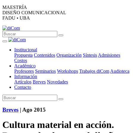
MAESTRÍA
DISEÑO COMUNICACIONAL
FADU • UBA
Institucional
Propuesta
Contenidos
Organización
Síntesis
Admisiones
Costos
Académico
Profesores
Seminarios
Workshops
Trabajos diCom
Audioteca
Información
Artículos
Breves
Novedades
Contacto
Breves
| Ago 2015
Cultura material en acción.