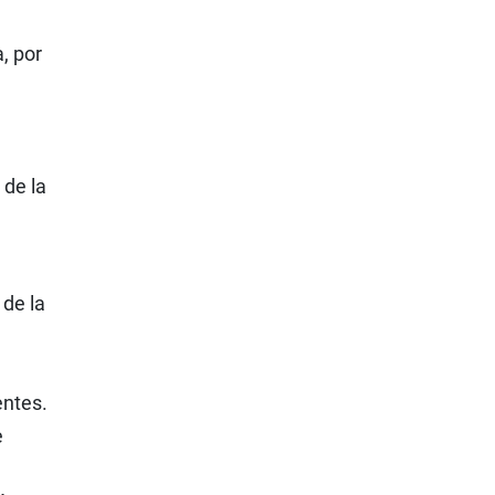
, por
 de la
 de la
entes.
e