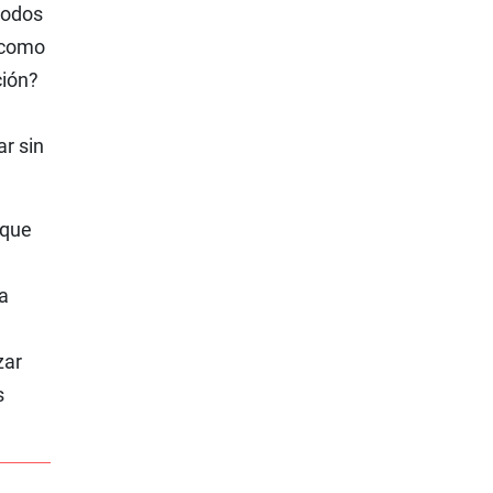
modos
 como
ción?
r sin
 que
a
zar
s