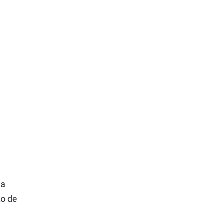
la
zo de