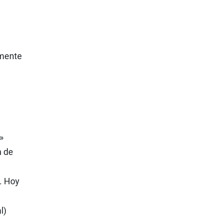
amente
»
n de
l. Hoy
l)