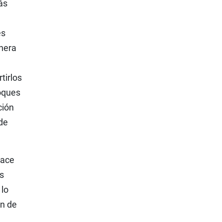
ás
es
anera
tirlos
oques
ción
de
Hace
s
 lo
ón de