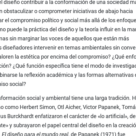
 diseño contribuir a la conformación de una sociedad m
in obstaculizar o comprometer iniciativas de abajo hacia
 el compromiso político y social más allá de los enfoqu
 puede la práctica del diseño y la teoría influir en la m
mas sin marginar las voces de aquellos que están más
diseñadores intervenir en temas ambientales sin conver
aloren la estética por encima del compromiso? ¿Qué enf
ción? ¿Qué función específica tiene el modo de investiga
inarse la reflexión académica y las formas alternativas 
iso social?
ormación social y ambiental tiene una larga tradición. 
ño como Herbert Simon, Otl Aicher, Victor Papanek, Tomá
s Burckhardt enfatizaron el carácter de «lo artificial», de
» y subrayaron el papel central del diseño en la creaci
.
El diseño para el mundo real
, de Papanek (1971) fue