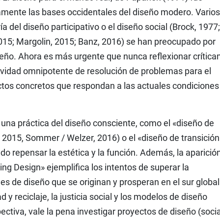
camente las bases occidentales del diseño modero. Varios
ría del diseño participativo o el diseño social (Brock, 1977;
 2015; Margolin, 2015; Banz, 2016) se han preocupado por
seño. Ahora es más urgente que nunca reflexionar crític
ividad omnipotente de resolución de problemas para el
ctos concretos que respondan a las actuales condiciones
una práctica del diseño consciente, como el «diseño de
, 2015, Sommer / Welzer, 2016) o el «diseño de transición
cado repensar la estética y la función. Además, la aparició
g Design» ejemplifica los intentos de superar la
es de diseño que se originan y prosperan en el sur globa
ad y reciclaje, la justicia social y los modelos de diseño
ctiva, vale la pena investigar proyectos de diseño (socia