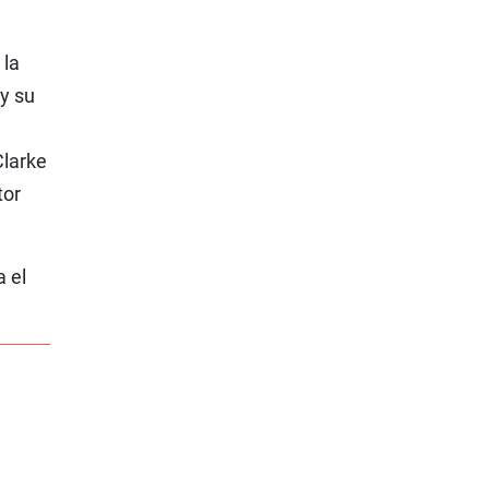
 la
 y su
Clarke
tor
a el