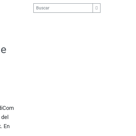
de
 diCom
 del
k. En