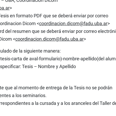
U – UBA, Coordinacion Dicom
ba.ar
>
a Tesis en formato PDF que se deberá enviar por correo
ordinacion Dicom <
coordinacion.dicom@fadu.uba.ar
>
Word del resumen que se deberá enviar por correo electrón
Dicom <
coordinacion.dicom@fadu.uba.ar
>
itulado de la siguiente manera:
esis-carta de aval-formulario)-nombre-apellido(del alu
specificar: Tesis – Nombre y Apellido
nte que al momento de entrega de la Tesis no se podrán
entes a los seminarios.
respondientes a la cursada y a los aranceles del Taller d