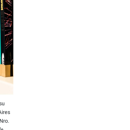
su
Aires
Nro.
de