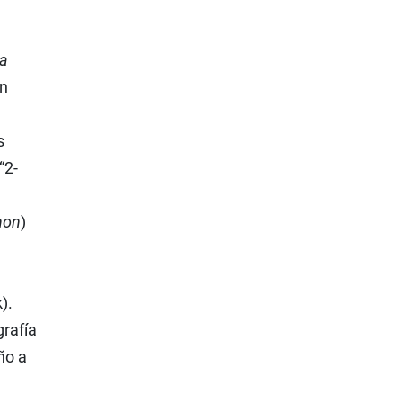
ua
en
s
“
2-
non
)
).
grafía
ño a