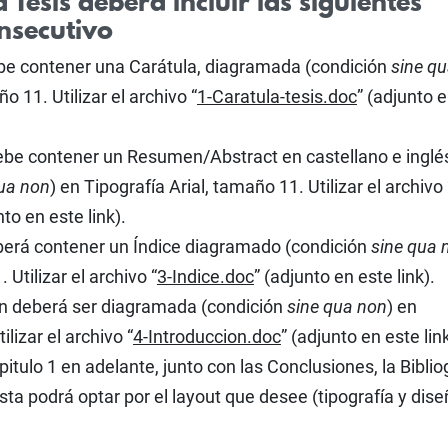
 Tesis deberá incluir las siguientes
nsecutivo
ebe contener una Carátula, diagramada (condición
sine q
o 11. Utilizar el archivo “
1-Caratula-tesis.doc
” (adjunto 
debe contener un Resumen/Abstract en castellano e inglé
ua non
) en Tipografía Arial, tamaño 11. Utilizar el archivo 
nto en este link).
eberá contener un Índice diagramado (condición
sine qua 
 Utilizar el archivo “
3-Indice.doc
” (adjunto en este link).
ón deberá ser diagramada (condición
sine qua non
) en
ilizar el archivo “
4-Introduccion.doc
” (adjunto en este link
pitulo 1 en adelante, junto con las Conclusiones, la Biblio
sta podrá optar por el layout que desee (tipografía y dise