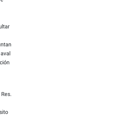
ltar
untan
 aval
ución
 Res.
sito