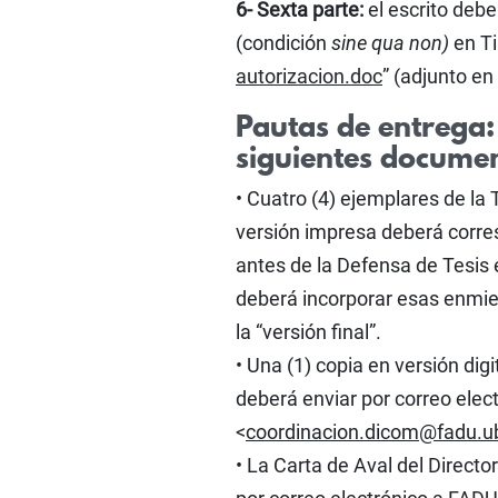
6- Sexta parte:
el escrito deb
(condición
sine qua non)
en Ti
autorizacion.doc
” (adjunto en 
Pautas de entrega: 
siguientes docume
• Cuatro (4) ejemplares de la
versión impresa deberá corresp
antes de la Defensa de Tesis e
deberá incorporar esas enmien
la “versión final”.
• Una (1) copia en versión di
deberá enviar por correo ele
<
coordinacion.dicom@fadu.u
• La Carta de Aval del Direct