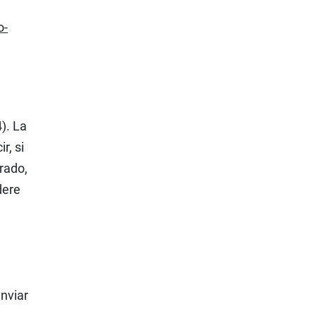
o-
). La
r, si
rado,
dere
e
nviar