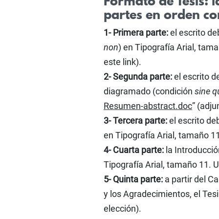
Formato de Tesis: la
partes en orden co
1- Primera parte:
el escrito d
non
) en Tipografía Arial, tamañ
este link).
2- Segunda parte:
el escrito 
diagramado (condición
sine q
Resumen-abstract.doc
” (adju
3- Tercera parte:
el escrito d
en Tipografía Arial, tamaño 11.
4- Cuarta parte:
la Introducci
Tipografía Arial, tamaño 11. Ut
5- Quinta parte:
a partir del Ca
y los Agradecimientos, el Tesi
elección).