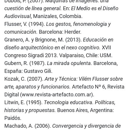
Dubois, P. (2007).
Máquinas de imágenes: una
cuestión de línea general.
En:
El Medio es el Diseño
Audiovisual
, Manizales, Colombia.
Flusser, V. (1994).
Los gestos, fenomenologia y
comunicación.
Barcelona: Herder.
Granero, A. y Brignone, M. (2013).
Educación en
diseño arquitectónico en el nexo cognitivo.
XVII
Congreso Sigradi 2013. Valparaiso, Chile: USM.
Gubern, R. (1987).
La mirada opulenta.
Barcelona,
España: Gustavo Gili.
Kozak, C. (2007).
Arte y Técnica: Vilém Flusser sobre
arte, aparatos y funcionarios.
Artefacto Nº 6, Revista
Digital (www.revista-artefacto.com.ar).
Litwin, E. (1995).
Tecnologia educativa. Políticas,
historias y propuestas.
Buenos Aires, Argentina:
Paidós.
Machado, A. (2006).
Convergencia y divergencia de