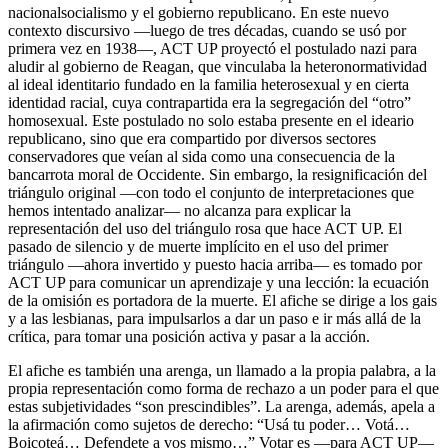
nacionalsocialismo y el gobierno republicano. En este nuevo
contexto discursivo —luego de tres décadas, cuando se usó por
primera vez en 1938—, ACT UP proyectó el postulado nazi para
aludir al gobierno de Reagan, que vinculaba la heteronormatividad
al ideal identitario fundado en la familia heterosexual y en cierta
identidad racial, cuya contrapartida era la segregación del “otro”
homosexual. Este postulado no solo estaba presente en el ideario
republicano, sino que era compartido por diversos sectores
conservadores que veían al sida como una consecuencia de la
bancarrota moral de Occidente. Sin embargo, la resignificación del
triángulo original —con todo el conjunto de interpretaciones que
hemos intentado analizar— no alcanza para explicar la
representación del uso del triángulo rosa que hace ACT UP. El
pasado de silencio y de muerte implícito en el uso del primer
triángulo —ahora invertido y puesto hacia arriba— es tomado por
ACT UP para comunicar un aprendizaje y una lección: la ecuación
de la omisión es portadora de la muerte. El afiche se dirige a los gais
y a las lesbianas, para impulsarlos a dar un paso e ir más allá de la
crítica, para tomar una posición activa y pasar a la acción.
El afiche es también una arenga, un llamado a la propia palabra, a la
propia representación como forma de rechazo a un poder para el que
estas subjetividades “son prescindibles”. La arenga, además, apela a
la afirmación como sujetos de derecho: “Usá tu poder… Votá…
Boicoteá… Defendete a vos mismo…” Votar es —para ACT UP—