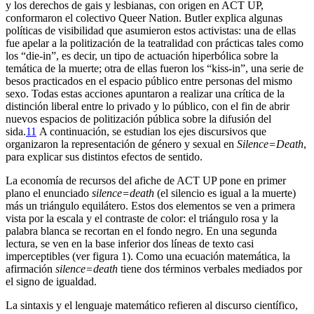
y los derechos de gais y lesbianas, con origen en ACT UP,
conformaron el colectivo Queer Nation. Butler explica algunas
políticas de visibilidad que asumieron estos activistas: una de ellas
fue apelar a la politización de la teatralidad con prácticas tales como
los “die-in”, es decir, un tipo de actuación hiperbólica sobre la
temática de la muerte; otra de ellas fueron los “kiss-in”, una serie de
besos practicados en el espacio público entre personas del mismo
sexo. Todas estas acciones apuntaron a realizar una crítica de la
distinción liberal entre lo privado y lo público, con el fin de abrir
nuevos espacios de politización pública sobre la difusión del
sida.
11
A continuación, se estudian los ejes discursivos que
organizaron la representación de género y sexual en
Silence=Death
,
para explicar sus distintos efectos de sentido.
La economía de recursos del afiche de ACT UP pone en primer
plano el enunciado
silence=death
(el silencio es igual a la muerte)
más un triángulo equilátero. Estos dos elementos se ven a primera
vista por la escala y el contraste de color: el triángulo rosa y la
palabra blanca se recortan en el fondo negro. En una segunda
lectura, se ven en la base inferior dos líneas de texto casi
imperceptibles (ver figura 1). Como una ecuación matemática, la
afirmación
silence=death
tiene dos términos verbales mediados por
el signo de igualdad.
La sintaxis y el lenguaje matemático refieren al discurso científico,