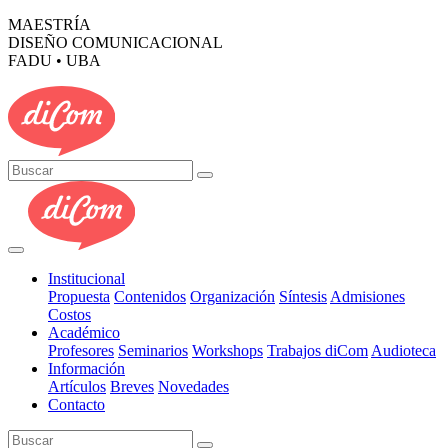
MAESTRÍA
DISEÑO COMUNICACIONAL
FADU • UBA
Institucional
Propuesta
Contenidos
Organización
Síntesis
Admisiones
Costos
Académico
Profesores
Seminarios
Workshops
Trabajos diCom
Audioteca
Información
Artículos
Breves
Novedades
Contacto