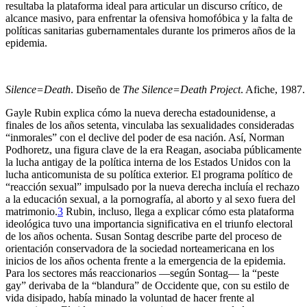
resultaba la plataforma ideal para articular un discurso crítico, de
alcance masivo, para enfrentar la ofensiva homofóbica y la falta de
políticas sanitarias gubernamentales durante los primeros años de la
epidemia.
Silence=Death
. Diseño de
The Silence=Death Project
. Afiche, 1987
Gayle Rubin explica cómo la nueva derecha estadounidense, a
finales de los años setenta, vinculaba las sexualidades consideradas
“inmorales” con el declive del poder de esa nación. Así, Norman
Podhoretz, una figura clave de la era Reagan, asociaba públicamente
la lucha antigay de la política interna de los Estados Unidos con la
lucha anticomunista de su política exterior. El programa político de
“reacción sexual” impulsado por la nueva derecha incluía el rechazo
a la educación sexual, a la pornografía, al aborto y al sexo fuera del
matrimonio.
3
Rubin, incluso, llega a explicar cómo esta plataforma
ideológica tuvo una importancia significativa en el triunfo electoral
de los años ochenta. Susan Sontag describe parte del proceso de
orientación conservadora de la sociedad norteamericana en los
inicios de los años ochenta frente a la emergencia de la epidemia.
Para los sectores más reaccionarios —según Sontag— la “peste
gay” derivaba de la “blandura” de Occidente que, con su estilo de
vida disipado, había minado la voluntad de hacer frente al