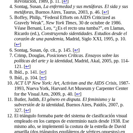
Revolución, 1989, p. 11.
[
↩
]
Sontag, Susan,
La enfermedad y sus metáforas. El sida y sus
metáforas
, Buenos Aires, Taurus, 2003, p. 46. [
↩
]
Boffey, Philip, “Federal Efforts on AIDS Criticized as
Gravely Weak”,
New York Times
, 30 de octubre de 1986.
Véase Bersani, Leo, “¿Es el recto una tumba?”, en Llamas,
Ricardo (ed.),
Construyendo sidentidades. Estudios desde el
corazón de una pandemia
, Madrid, Siglo XXI, 1995, p. 10.
[
↩
]
Sontag, Susan, óp. cit., p. 145.
[
↩
]
Crimp, Douglas,
Posiciones Críticas. Ensayos sobre las
políticas del arte y la identidad
, Madrid, Akal, 2005, pp. 114-
121. [
↩
]
Ibíd., p. 141.
[
↩
]
Ibíd., p. 104.
[
↩
]
ACT UP New York: Art, Activism and the AIDS Crisis
, 1987-
1993, Nueva York, Harvard Art Museum y Carpenter Center
for the Visual Arts, 2009, p. 40.
[
↩
]
Butler, Judith,
El género en disputa. El feminismo y la
subversión de la identidad
, Buenos Aires, Paidós, 2007, p.
327.
[
↩
]
El triángulo formaba parte del sistema de clasificación visual
empleado en los campos de exterminio nazis desde 1938. Ese
mismo año, se implementó la costura de la estrella de David
amarilla (dos triángulos equiláteros de vértices opuestos) en