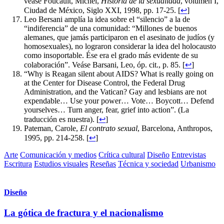
véase Foucault, Michel,
Historia de la sexualidad
, volumen
I
,
Ciudad de México, Siglo XXI, 1998, pp. 17-25.
[
↩
]
Leo Bersani amplía la idea sobre el “silencio” a la de
“indiferencia” de una comunidad: “Millones de buenos
alemanes, que jamás participaron en el asesinato de judíos (y
homosexuales), no lograron considerar la idea del holocausto
como insoportable. Ése era el grado más evidente de su
colaboración”. Veáse Barsani, Leo, óp. cit., p. 85.
[
↩
]
“Why is Reagan silent about AIDS? What is really going on
at the Center for Disease Control, the Federal Drug
Administration, and the Vatican? Gay and lesbians are not
expendable… Use your power… Vote… Boycott… Defend
yourselves… Turn anger, fear, grief into action”. (La
traducción es nuestra).
[
↩
]
Pateman, Carole,
El contrato sexual
, Barcelona, Anthropos,
1995, pp. 214-258.
[
↩
]
Arte
Comunicación y medios
Crítica cultural
Diseño
Entrevistas
Escritura
Estudios visuales
Reseñas
Técnica y sociedad
Urbanismo
Diseño
La gótica de fractura y el nacionalismo