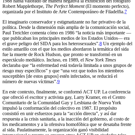
1988 había valorado de manera negativa la exhibición del fotógrafo
Robert Mapplethorpe,
The Perfect Moment
(El momento perfecto),
organizada por el Instituto de Arte Contemporáneo de Filadelfia.
7
El imaginario conservador y estigmatizante no fue privativo de la
política. Desde la dimensión más amplia de la comunicación social,
Paul Treichler comenta cómo en 1986 “la noticia más importante —
que publicaban los principales medios de los Estados Unidos— era
el grave peligro del SIDA para los heterosexuales”.
8
Un ejemplo del
estilo amarillo con el que los medios abordaron la temática del sida
fue la muerte de Rock Hudson, que pronto se transformó en un
espectáculo mediático. Incluso, en 1989, el
New York Times
declaraba que “la enfermedad está todavía limitada a unos grupos de
riesgo muy específicos” y que “una vez que todos los miembros
susceptibles [de estos grupos] estén infectados, se reducirá el
número de nuevas víctimas”.
9
En este contexto, finalmente, se conformó ACT UP. La conferencia
que ofreció el escritor y activista gay, Larry Kramer, en el Centro
Comunitario de la Comunidad Gay y Lesbiana de Nueva York
impulsó la conformación del colectivo en 1987. El propósito
consistió en unir esfuerzos para la “acción directa”, y así dar
respuesta a la crisis sanitaria, a la inacción del gobierno, al costo de
los medicamentos y a la ofensiva homofóbica que se desataba frente
al sida. Paulatinamente, la organización ganó visibilidad