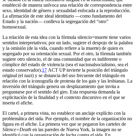
estableció de manera unívoca una relación de correspondencia entre
sexo, identidad de género y sexualidad enfocada a la reproducción.
La afirmación de este ideal identitario —como fundamento del
Estado y la nación— conlleva la segregación del “otro”
homosexual.
La relación de esta idea con la fórmula silencio=muerte tiene varios
sentidos interpretativos; por un lado, sugiere el despojo de la palabra
y la omisión (de la vida, cuando refiere a la muerte) de quien es
segregado por su orientación sexual. Por el otro, la fórmula también
sugiere otro silencio, el de una comunidad que es indiferente o
cómplice del estado de violencia (sea el nacionalsocialismo, sea el
estado conservador).
17
ACT UP invierte la posición del triángulo
original (el nazi) y se distancia del uso frecuente del triángulo en
relación con la iconografía de protesta de los gais y las lesbianas. La
inversión del triángulo genera un desplazamiento que invita a
preguntarse por el sentido del giro. Esta respuesta demanda la
explicitación de la finalidad y el contexto discursivo en el que se
inserta el afiche.
El cartel, a primera vista, no establece un anclaje explícito con la
problemática del sida. Por ejemplo, el nombre de la organización no
figura en el afiche. La primera vez que se pegaron los carteles de
Silence=Death
en las paredes de Nueva York, la imagen no se
identificó con la organización de lucha contra el sida. En