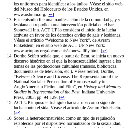
los uniformes para identificar a los judíos. Véase el sitio web
del Museo del Holocausto de los Estados Unidos, en
www.ushmm.org.
[
↩
]
Este episodio fue una manifestación de la comunidad gay y
lesbiana en repudio a una intervención policial en el bar
Stonewall Inn. ACT UP lo considera el inicio de la lucha
activista en favor de los derechos civiles de gais y lesbianas.
Véase el artículo “Welcome to New York”, de Avram
Finkelstein, en el sitio web de ACT UP New York:
www.actupny.org/documents/stonewallfly.html.
[
↩
]
Dorthe Seifert señala que, a partir de Bent, se inicia un nuevo
discurso histórico en el que la homosexualidad ingresa a los
temas de las producciones culturales (museos, bibliotecas,
documentales de televisión, etc.). Véase Seifert, Dorthe,
“Between Silence and License: The Representation of the
National Socialist Persecution of Homosexuality in
AngloAmerican Fiction and Film”, en
History and Memory:
Studies in Representation of the Past
, Indiana University
Press, 2003, pp. 94-129.
[
↩
]
ACT UP impuso el triángulo hacia arriba como signo de
lucha contra el sida. Véase el artículo de Avram Finkelstein.
[
↩
]
Sobre la heteronormatividad como un tipo de regulación
establecida por el dispositivo normalizador de la sexualidad,