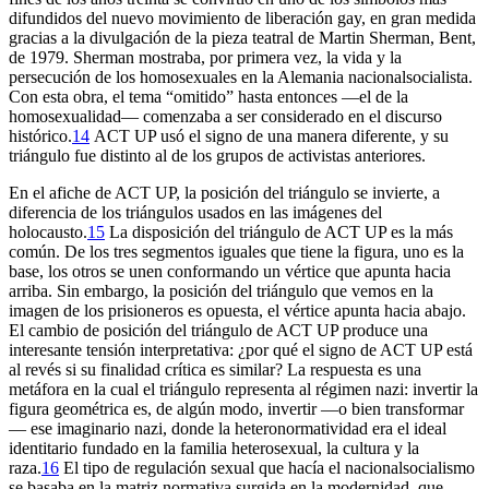
difundidos del nuevo movimiento de liberación gay, en gran medida
gracias a la divulgación de la pieza teatral de Martin Sherman, Bent,
de 1979. Sherman mostraba, por primera vez, la vida y la
persecución de los homosexuales en la Alemania nacionalsocialista.
Con esta obra, el tema “omitido” hasta entonces —el de la
homosexualidad— comenzaba a ser considerado en el discurso
histórico.
14
ACT UP usó el signo de una manera diferente, y su
triángulo fue distinto al de los grupos de activistas anteriores.
En el afiche de ACT UP, la posición del triángulo se invierte, a
diferencia de los triángulos usados en las imágenes del
holocausto.
15
La disposición del triángulo de ACT UP es la más
común. De los tres segmentos iguales que tiene la figura, uno es la
base, los otros se unen conformando un vértice que apunta hacia
arriba. Sin embargo, la posición del triángulo que vemos en la
imagen de los prisioneros es opuesta, el vértice apunta hacia abajo.
El cambio de posición del triángulo de ACT UP produce una
interesante tensión interpretativa: ¿por qué el signo de ACT UP está
al revés si su finalidad crítica es similar? La respuesta es una
metáfora en la cual el triángulo representa al régimen nazi: invertir la
figura geométrica es, de algún modo, invertir —o bien transformar
— ese imaginario nazi, donde la heteronormatividad era el ideal
identitario fundado en la familia heterosexual, la cultura y la
raza.
16
El tipo de regulación sexual que hacía el nacionalsocialismo
se basaba en la matriz normativa surgida en la modernidad, que