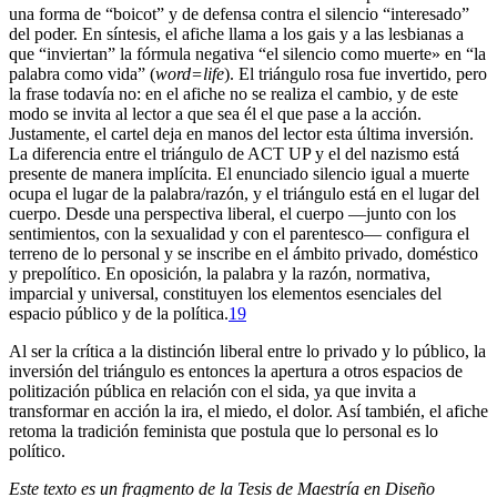
una forma de “boicot” y de defensa contra el silencio “interesado”
del poder. En síntesis, el afiche llama a los gais y a las lesbianas a
que “inviertan” la fórmula negativa “el silencio como muerte» en “la
palabra como vida” (
word=life
). El triángulo rosa fue invertido, pero
la frase todavía no: en el afiche no se realiza el cambio, y de este
modo se invita al lector a que sea él el que pase a la acción.
Justamente, el cartel deja en manos del lector esta última inversión.
La diferencia entre el triángulo de ACT UP y el del nazismo está
presente de manera implícita. El enunciado silencio igual a muerte
ocupa el lugar de la palabra/razón, y el triángulo está en el lugar del
cuerpo. Desde una perspectiva liberal, el cuerpo —junto con los
sentimientos, con la sexualidad y con el parentesco— configura el
terreno de lo personal y se inscribe en el ámbito privado, doméstico
y prepolítico. En oposición, la palabra y la razón, normativa,
imparcial y universal, constituyen los elementos esenciales del
espacio público y de la política.
19
Al ser la crítica a la distinción liberal entre lo privado y lo público, la
inversión del triángulo es entonces la apertura a otros espacios de
politización pública en relación con el sida, ya que invita a
transformar en acción la ira, el miedo, el dolor. Así también, el afiche
retoma la tradición feminista que postula que lo personal es lo
político.
Este texto es un fragmento de la Tesis de Maestría en Diseño