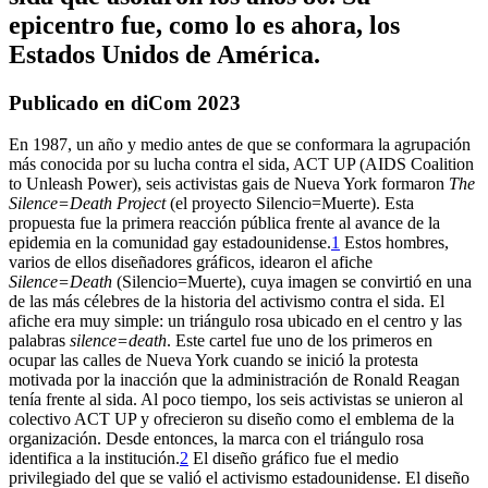
epicentro fue, como lo es ahora, los
Estados Unidos de América.
Publicado en diCom 2023
En 1987, un año y medio antes de que se conformara la agrupación
más conocida por su lucha contra el sida, ACT UP (AIDS Coalition
to Unleash Power), seis activistas gais de Nueva York formaron
The
Silence=Death Project
(el proyecto Silencio=Muerte). Esta
propuesta fue la primera reacción pública frente al avance de la
epidemia en la comunidad gay estadounidense.
1
Estos hombres,
varios de ellos diseñadores gráficos, idearon el afiche
Silence=Death
(Silencio=Muerte), cuya imagen se convirtió en una
de las más célebres de la historia del activismo contra el sida. El
afiche era muy simple: un triángulo rosa ubicado en el centro y las
palabras
silence=death
. Este cartel fue uno de los primeros en
ocupar las calles de Nueva York cuando se inició la protesta
motivada por la inacción que la administración de Ronald Reagan
tenía frente al sida. Al poco tiempo, los seis activistas se unieron al
colectivo ACT UP y ofrecieron su diseño como el emblema de la
organización. Desde entonces, la marca con el triángulo rosa
identifica a la institución.
2
El diseño gráfico fue el medio
privilegiado del que se valió el activismo estadounidense. El diseño