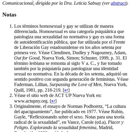
Comunicacional, dirigida por la Dra. Leticia Sabsay (ver
abstract
).
Notas
Los términos homosexual y gay se utilizan de manera
diferenciada. Homosexual es una categoría psiquiátrica que
patologiza una sexualidad no normativa y gay es una forma
de autoidentificación pública, que fue utilizada por el Frente
de Liberación Gay estadounidense en los años setenta por
primera vez. Véase Clendinen, Dudley y Nagourney, Adam,
Out for Good
, Nueva York, Simon; Schuster, 1999, p. 31. El
término lesbiana se remonta al siglo V a. C., y fue tomado
también por la psiquiatría para patologizar una identidad
sexual no normativa. En la década de los setenta, adquirió un
sentido positivo con segunda generación de feministas. Véase
Faderman, Lillian,
Surpassing the Love of Men
, Nueva York,
Quill, 1981, pp. 218-219. [
↩
]
Véase el sitio web de ACT UP Nueva York en:
www.actupny.org.
[
↩
]
Originalmente, el ensayo de Norman Podhoretz, “La cultura
del apaciguamiento”, fue publicado en 1977. Véase Rubin,
Gayle, “Reflexionando sobre el sexo. Notas para una teoría
radical de la sexualidad”, en Vance, Carole (ed.a),
Placer y
Peligro
.
Explorando la sexualidad femenina
, Madrid,