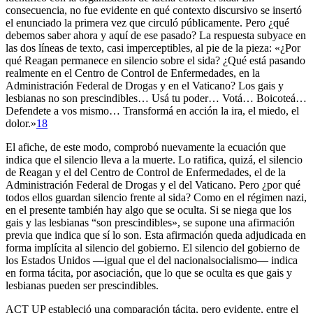
consecuencia, no fue evidente en qué contexto discursivo se insertó
el enunciado la primera vez que circuló públicamente. Pero ¿qué
debemos saber ahora y aquí de ese pasado? La respuesta subyace en
las dos líneas de texto, casi imperceptibles, al pie de la pieza: «¿Por
qué Reagan permanece en silencio sobre el sida? ¿Qué está pasando
realmente en el Centro de Control de Enfermedades, en la
Administración Federal de Drogas y en el Vaticano? Los gais y
lesbianas no son prescindibles… Usá tu poder… Votá… Boicoteá…
Defendete a vos mismo… Transformá en acción la ira, el miedo, el
dolor.»
18
El afiche, de este modo, comprobó nuevamente la ecuación que
indica que el silencio lleva a la muerte. Lo ratifica, quizá, el silencio
de Reagan y el del Centro de Control de Enfermedades, el de la
Administración Federal de Drogas y el del Vaticano. Pero ¿por qué
todos ellos guardan silencio frente al sida? Como en el régimen nazi,
en el presente también hay algo que se oculta. Si se niega que los
gais y las lesbianas “son prescindibles», se supone una afirmación
previa que indica que sí lo son. Esta afirmación queda adjudicada en
forma implícita al silencio del gobierno. El silencio del gobierno de
los Estados Unidos —igual que el del nacionalsocialismo— indica
en forma tácita, por asociación, que lo que se oculta es que gais y
lesbianas pueden ser prescindibles.
ACT UP estableció una comparación tácita, pero evidente, entre el