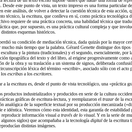
da lectura de un texto escrito supone -antes que nada- una forma de
repr
o. Desde este punto de vista, un texto impreso es una forma particular d
n este análisis, de volver a detectar la cuestión técnica de esta acción, 
o técnico, la escritura, que conlleva en sí, como práctica tecnológica 
rchivo requiere de una práctica concreta, una habilidad técnica que tra
ráctica que, por supuesto, es una práctica cultural compleja y que involu
 distintos esquemas históricos.
perdió su condición de mediación técnica, dada quizás por la mayor cer
or mucho más tiempo que la palabra. Gérard Genette distingue dos tipos
scultura y la pintura (tradicionales) y el segundo, esencialmente, por la 
ación tipográfica del texto y del libro, al erigirse progresivamente como 
ón de la obra y su traslación a un sistema de signos, deliberada confusió
circunscripción léxica del término «escribir», asociado sólo con el acto
e los
escribas
a los
escritores
.
 a la escritura es, desde el punto de vista tecnológico, una «práctica gr
 productos industrializados y producidos en serie de la cultura occident
ácticas gráficas de escritura-lectura, y reemplazaron el
trazar
de la esc
 analógica de la superficie textual por su producción mecanizada («dig
ble e idéntica. Veremos cómo esta identidad, esta garantía de estabilidad
y reproducir información visual
a través de lo visual
. Y en la serie de 
ar algunos siglos) que acompañaba a la tecnología
digital
de la escritura 
eproducían distintas imágenes.