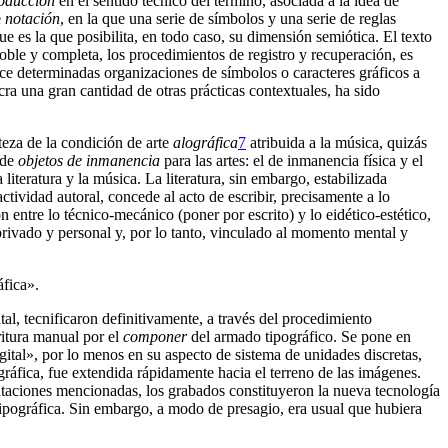
oducción
en el sentido técnico del término, asociada a la idea de
e
notación
, en la que una serie de símbolos y una serie de reglas
que es la que posibilita, en todo caso, su dimensión semiótica. El texto
doble y completa, los procedimientos de registro y recuperación, es
duce determinadas organizaciones de símbolos o caracteres gráficos a
cra una gran cantidad de otras prácticas contextuales, ha sido
teza de la condición de arte
alográfica
7
atribuida a la música, quizás
 de
objetos de inmanencia
para las artes: el de inmanencia física y el
literatura y la música. La literatura, sin embargo, estabilizada
actividad autoral, concede al acto de escribir, precisamente a lo
n entre lo técnico-mecánico (poner por escrito) y lo eidético-estético,
 privado y personal y, por lo tanto, vinculado al momento mental y
áfica».
al, tecnificaron definitivamente, a través del procedimiento
ritura manual por el
componer
del armado tipográfico. Se pone en
ital», por lo menos en su aspecto de sistema de unidades discretas,
 gráfica, fue extendida rápidamente hacia el terreno de las imágenes.
mutaciones mencionadas, los grabados constituyeron la nueva tecnología
tipográfica. Sin embargo, a modo de presagio, era usual que hubiera