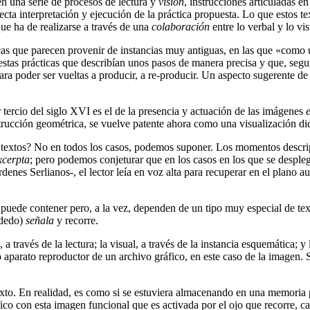
en una serie de procesos de lectura y
visión
, instrucciones articuladas e
orrecta interpretación y ejecución de la práctica propuesta. Lo que estos 
ue ha de realizarse a través de una
colaboración
entre lo verbal y lo vis
cas que parecen provenir de instancias muy antiguas, en las que «como 
stas prácticas que describían unos pasos de manera precisa y que, segu
ra poder ser vueltas a producir, a re-producir. Un aspecto sugerente de
 tercio del siglo XVI es el de la presencia y actuación de las imágenes
nstrucción geométrica, se vuelve patente ahora como una visualización di
s textos? No en todos los casos, podemos suponer. Los momentos descript
xcerpta
; pero podemos conjeturar que en los casos en los que se desple
denes Serlianos-, el lector leía en voz alta para recuperar en el plano au
 puede contener pero, a la vez, dependen de un tipo muy especial de text
 dedo)
señala
y recorre.
, a través de la lectura; la visual, a través de la instancia esquemática; y
aparato reproductor de un archivo gráfico, en este caso de la imagen. S
xto. En realidad, es como si se estuviera almacenando en una memoria p
fico con esta imagen funcional que es activada por el ojo que recorre, 