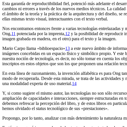
Esta garantía de reproductibilidad fiel, potenció más adelante el desar
cambios ni errores a través de los nuevos medios técnicos. La calidad
el ámbito de la teoría y la práctica de la arquitectura y del diseño, s
ellas mismas texto visual, interactuantes con el texto verbal.
Nos encontramos entonces frente a varias tecnologías entrelazadas y
Ong,
11
potenciada por la imprenta,
12
y la posibilidad de reproducir 
imagen grabada en madera, en el otro) para el texto y la imagen.
Mario Carpo llama «biblioespacio»
13
a este nuevo ámbito de informac
imágenes concebidas en un espacio físico y simbólico propio. Y este 
nuestra noción de tecnología, es decir, no sólo tomar en cuenta los ob
inscriptos en estos objetos que son los que proponen una relación tecn
En esta línea de razonamiento, la invención alfabética es para Ong ta
modo de recuperarla. Desde esta mirada, se trata de las actividades y 
una modalidad experta de uso material.
14
Y, si como sugiere el mismo autor, las tecnologías no son sólo recursos
ampliación de capacidades e interacciones, siempre estructuradas en t
debemos refrescar la percepción del libro, y de estos libros en particu
hemos olvidado el status tecnológico de sus «prestaciones».
Propongo, por lo tanto, analizar con más detenimiento la naturaleza m