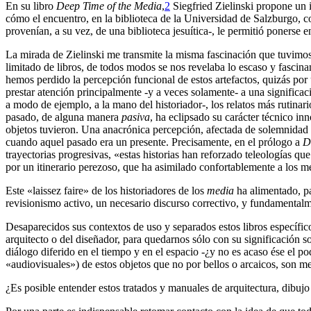
En su libro
Deep Time of the Media
,
2
Siegfried Zielinski propone un i
cómo el encuentro, en la biblioteca de la Universidad de Salzburgo, c
provenían, a su vez, de una biblioteca jesuítica-, le permitió ponerse 
La mirada de Zielinski me transmite la misma fascinación que tuvimos
limitado de libros, de todos modos se nos revelaba lo escaso y fascina
hemos perdido la percepción funcional de estos artefactos, quizás por
prestar atención principalmente -y a veces solamente- a una significac
a modo de ejemplo, a la mano del historiador-, los relatos más rutinar
pasado, de alguna manera
pasiva
, ha eclipsado su carácter técnico in
objetos tuvieron. Una anacrónica percepción, afectada de solemnidad o
cuando aquel pasado era un presente. Precisamente, en el prólogo a
D
trayectorias progresivas, «estas historias han reforzado teleologías qu
por un itinerario perezoso, que ha asimilado confortablemente a los me
Este «laissez faire» de los historiadores de los
media
ha alimentado, pa
revisionismo activo, un necesario discurso correctivo, y fundamentalm
Desaparecidos sus contextos de uso y separados estos libros específico
arquitecto o del diseñador, para quedarnos sólo con su significación 
diálogo diferido en el tiempo y en el espacio -¿y no es acaso ése el 
«audiovisuales») de estos objetos que no por bellos o arcaicos, son m
¿Es posible entender estos tratados y manuales de arquitectura, dibuj