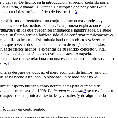
 y del ver. De hecho, en la introducción, el propio Zielinski narra
Della Porta, Athanasius Kircher, Christoph Scheiner y otros -que
entos en el desarrollo histórico de los media».
3
ular, estábamos enfrentados a un conjunto mucho más modesto y
oficiales sobre los medios técnicos. Una primera explicación es que
culturales
en los que pueden ser insertados e interpretados. Se suele
mo si su último sentido hubiese sido el de confirmar retóricamente -y,
opea del Renacimiento. Esta mirada hacia estos objetos
activos
del
ento», que a veces desatiende la condición de
artefactos
que estos
vas de ciertos hechos, a expensas de su sentido concreto y vital,
re los media de «anémicos y evolucionistas». Atrapadas en
olucionista» que se relaciona con una especie de «equilibrio sostenido
dad».
4
toria es después de todo, no el mero acumular de hechos, sino un
que se ha hecho a un lado, lo olvidado, lo pasado por alto.»
5
uye su aspecto utilitario como herramientas para el trabajo del
visando aquel ensayo de 1998,
La imagen es el texto
,
6
se reestablece un
los aspectos «maquínicos», textuales y visuales (y de algún modo
«máquinas» en cierto sentido?