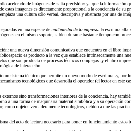
rollo acelerado de imágenes de «alta precisión» ya que la información que
 de estas imágenes es directamente proporcional a la conciencia de su 
e reemplaza una cultura sólo verbal, descriptiva y abstracta por una de i
 mejoradas en una especie de
multimedia de lo impreso
: la escritura alf
imágenes en el mismo soporte, si bien durante bastante tiempo con proce
ión: una nueva dimensión comunicativa que encuentra en el libro impres
biblioespacio es producto a la vez que establece intrínsecamente una n
jetos que son producto de procesos técnicos complejos -y el libro impre
ológica de interacción.
nto un sistema técnico que permite un nuevo modo de escritura -y, por l
mecanismos tecnológicos que desarrolla el operador (el lector en este cas
 externos sino transformaciones interiores de la conciencia, hay también
orno a una forma de maquinaria material-simbólica y a su operación cor
lar, como objetos verdaderamente tecnológicos, debido a que las práctica
isma del acto de lectura necesario para poner en funcionamiento estos bi