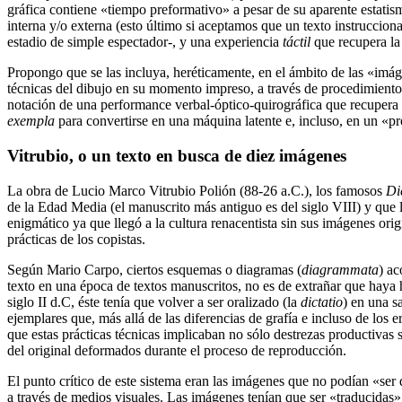
gráfica contiene «tiempo preformativo» a pesar de su aparente estatis
interna y/o externa (esto último si aceptamos que un texto instruccion
estadio de simple espectador-, y una experiencia
táctil
que recupera la
Propongo que se las incluya, heréticamente, en el ámbito de las «imág
técnicas del dibujo en su momento impreso, a través de procedimiento
notación de una performance verbal-óptico-quirográfica que recupera l
exempla
para convertirse en una máquina latente e, incluso, en un «pr
Vitrubio, o un texto en busca de diez imágenes
La obra de Lucio Marco Vitrubio Polión (88-26 a.C.), los famosos
Di
de la Edad Media (el manuscrito más antiguo es del siglo VIII) y que 
enigmático ya que llegó a la cultura renacentista sin sus imágenes ori
prácticas de los copistas.
Según Mario Carpo, ciertos esquemas o diagramas (
diagrammata
) ac
texto en una época de textos manuscritos, no es de extrañar que haya h
siglo II d.C, éste tenía que volver a ser oralizado (la
dictatio
) en una s
ejemplares que, más allá de las diferencias de grafía e incluso de los 
que estas prácticas técnicas implicaban no sólo destrezas productivas s
del original deformados durante el proceso de reproducción.
El punto crítico de este sistema eran las imágenes que no podían «ser
a través de medios visuales. Las imágenes tenían que ser «traducidas