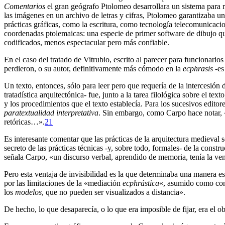
Comentarios
el gran geógrafo Ptolomeo desarrollara un sistema para
las imágenes en un archivo de letras y cifras, Ptolomeo garantizaba una
prácticas gráficas, como la escritura, como tecnología telecomunicaci
coordenadas ptolemaicas: una especie de primer software de dibujo qu
codificados, menos espectacular pero más confiable.
En el caso del tratado de Vitrubio, escrito al parecer para funcionario
perdieron, o su autor, definitivamente más cómodo en la
ecphrasis
-es
Un texto, entonces, sólo para leer pero que requería de la intercesión 
tratadística arquitectónica- fue, junto a la tarea filológica sobre el texto
y los procedimientos que el texto establecía. Para los sucesivos edito
paratextualidad interpretativa
. Sin embargo, como Carpo hace notar, 
retóricas…».
21
Es interesante comentar que las prácticas de la arquitectura medieval 
secreto de las prácticas técnicas -y, sobre todo, formales- de la cons
señala Carpo, «un discurso verbal, aprendido de memoria, tenía la vent
Pero esta ventaja de invisibilidad es la que determinaba una manera es
por las limitaciones de la «mediación
ecphrástica
«, asumido como conj
los
modelos
, que no pueden ser visualizados a distancia».
De hecho, lo que desaparecía, o lo que era imposible de fijar, era el 