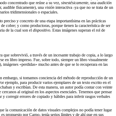
n modo concentrado que reúne a su vez,
sinestésicamente
, una
audición
r, audible físicamente), una
visión
interactiva -ya que no se trata de un
arios tridimensionales o espaciales.
o preciso y concreto de una etapa importantísima en las prácticas
e cobre; y como productoras, porque tienen la característica de ser
ria de la cual son el
dispositivo
. Estas imágenes superan el rol de
a que sobrevivió, a través de un incesante trabajo de copia, a lo largo
rse en libro impreso. Fue, sobre todo, siempre un libro visualmente
ta), imágenes «perdidas» mucho antes de que se lo recuperara en las
n embargo, si tomamos conciencia del método de reproducción de un
or ejemplo, para producir varios ejemplares de un texto escrito en el
uchaban y escribían. De esta manera, un autor podía contar con veinte
nte cercanos al original en los aspectos esenciales. Tenemos que pensar
r y corregir errores de copiado y hábiles para inferir rasgos verbales
 que la comunicación de datos visuales complejos no podía tener lugar
o es propuesto por Carpo- tenía serios límites y de ahí que en sus