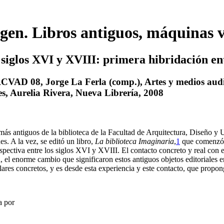
agen. Libros antiguos, máquinas v
 siglos XVI y XVIII: primera hibridación ent
VAD 08, Jorge La Ferla (comp.), Artes y medios audiov
res, Aurelia Rivera, Nueva Librería, 2008
más antiguos de la biblioteca de la Facultad de Arquitectura, Diseño 
s. A la vez, se editó un libro,
La biblioteca Imaginaria
,
1
que comenzó c
spectiva entre los siglos XVI y XVIII. El contacto concreto y real con e
el enorme cambio que significaron estos antiguos objetos editoriales en
ares concretos, y es desde esta experiencia y este contacto, que propong
a por