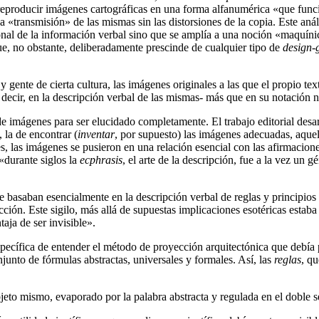
 reproducir imágenes cartográficas en una forma alfanumérica «que f
 «transmisión» de las mismas sin las distorsiones de la copia. Este anál
onal de la información verbal sino que se amplía a una noción «maquínic
e, no obstante, deliberadamente prescinde de cualquier tipo de
design-
s y gente de cierta cultura, las imágenes originales a las que el propio 
 decir, en la descripción verbal de las mismas- más que en su notación 
de imágenes para ser elucidado completamente. El trabajo editorial desar
, la de encontrar (
inventar
, por supuesto) las imágenes adecuadas, aquel
res, las imágenes se pusieron en una relación esencial con las afirmacio
«durante siglos la
ecphrasis
, el arte de la descripción, fue a la vez un 
se basaban esencialmente en la descripción verbal de reglas y principios
trucción. Este sigilo, más allá de supuestas implicaciones esotéricas est
aja de ser invisible».
pecífica de entender el método de proyección arquitectónica que debía p
unto de fórmulas abstractas, universales y formales. Así, las
reglas
, q
objeto mismo, evaporado por la palabra abstracta y regulada en el doble 