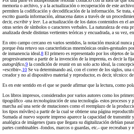
Por una parte es indispensable retomar contacto con la idea de que to
memoria o archivo, y a la actualización o recuperación de este archiv
permiten la codificación y decodificación de la información. Se trata, e
escrito guarda información, almacena datos a través de un procedimient
decir,
escribir
y
leer
. La actualización de los datos contenidos en el a
otras series de símbolos o caracteres verbales. La naturaleza de esta p
analizada desde distintas vertientes teóricas y encuadrada, a su vez, en
En otro campo cercano en varios sentidos, la notación musical nunca 
porque ésta retuvo sus características mnemónicas orales-gestuales p
de inmanencia ideal.
8
El primero es representado por los objetos de la e
progresivamente a partir de la invención de la imprenta, es decir la fij
autográfico
,
9
la condición de reunir en un solo acto ideal, la concepci
«escribir».
10
Se va determinando así, con el correr de los siglos, una 
creador y no al dispositivo material y reproductor, es decir, técnico: d
Es en este sentido en el que se puede afirmar que la lectura, como polar
Los libros impresos, considerados por varios autores como los primeros
tipográfico -una
tecnologización
de una tecnología- estos procesos y pr
marcha así una serie de mutaciones como el reemplazo de la producción
los tipos móviles) a partir de la cual se obtiene una página reproducti
Sumada al nuevo soporte impreso aparece la capacidad de transmitir 
analógica de imágenes (para que llegara su digitalización debían pas
partes combinables -fondos, marcos o guardas, etc.- que recreaban y r