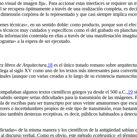
mo visual de imagen fija-. Para accionar estas interfaces se requiere u
al se recupera óptimamente a través de una oralización completa, es deci
 dimensión corpórea de lo representado y que casi siempre implica escen
enes técnicas», en un sentido doble: como producto, porque son el efect
s técnicos muy cuidados y específicos como el del grabado en planchas d
a información contenida en ellas a través de una manifestación imagina
ograma» a la espera de ser ejecutado.
ez libros de Arquitectura
,
18
es el único tratado romano sobre arquitectur
llega al siglo XV como uno de los textos más interesantes para converti
ginales (aunque con varias creadas a lo largo de su existencia manuscri
ompañaban algunos textos científicos griegos ya desde el 500 a.C.,
19
si
abido siempre serias dificultades para la transmisión de las imágenes. P
ala de escribas para ser transcripto por unos veinte amanuenses que esc
errores o incertidumbres propios de este tipo de transmisión, eran basta
ino también destrezas receptivas, es decir, públicos habituados a detecta
 dictadas» de la misma manera y los científicos de la antigüedad sabían
» al discurso verbal. Como es obvio, este método
ecphrastico
-el términ