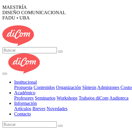
MAESTRÍA
DISEÑO COMUNICACIONAL
FADU • UBA
Institucional
Propuesta
Contenidos
Organización
Síntesis
Admisiones
Costo
Académico
Profesores
Seminarios
Workshops
Trabajos diCom
Audioteca
Información
Artículos
Breves
Novedades
Contacto