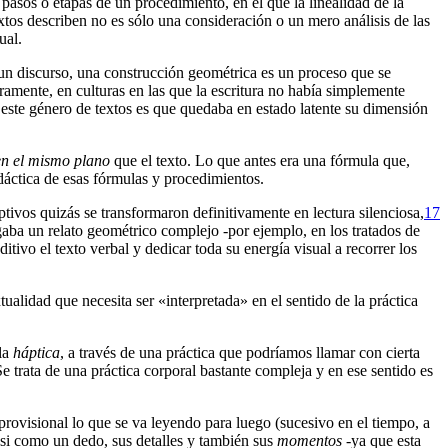
n pasos o etapas de un procedimiento, en el que la linealidad de la
textos describen no es sólo una consideración o un mero análisis de las
ual.
un discurso, una construcción geométrica es un proceso que se
ramente, en culturas en las que la escritura no había simplemente
 este género de textos es que quedaba en estado latente su dimensión
en el mismo plano
que el texto. Lo que antes era una fórmula que,
dáctica de esas fórmulas y procedimientos.
ivos quizás se transformaron definitivamente en lectura silenciosa,
17
gaba un relato geométrico complejo -por ejemplo, en los tratados de
ditivo el texto verbal y dedicar toda su energía visual a recorrer los
ualidad que necesita ser «interpretada» en el sentido de la práctica
 la
háptica
, a través de una práctica que podríamos llamar con cierta
e trata de una práctica corporal bastante compleja y en ese sentido es
rovisional lo que se va leyendo para luego (sucesivo en el tiempo, a
casi como un dedo, sus detalles y también sus
momentos
-ya que esta