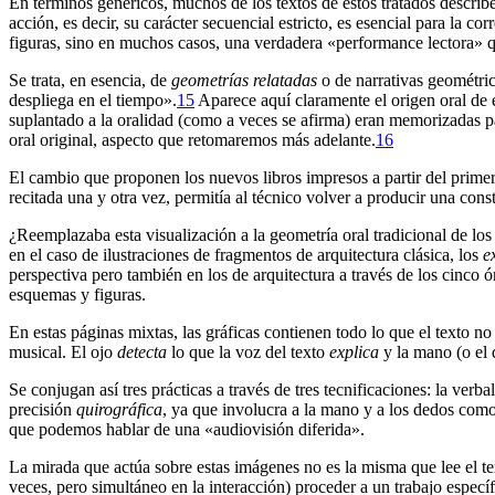
En términos genéricos, muchos de los textos de estos tratados describ
acción, es decir, su carácter secuencial estricto, es esencial para la c
figuras, sino en muchos casos, una verdadera «performance lectora» q
Se trata, en esencia, de
geometrías relatadas
o de narrativas geométri
despliega en el tiempo».
15
Aparece aquí claramente el origen oral de e
suplantado a la oralidad (como a veces se afirma) eran memorizadas pa
oral original, aspecto que retomaremos más adelante.
16
El cambio que proponen los nuevos libros impresos a partir del primer
recitada una y otra vez, permitía al técnico volver a producir una co
¿Reemplazaba esta visualización a la geometría oral tradicional de lo
en el caso de ilustraciones de fragmentos de arquitectura clásica, los
e
perspectiva pero también en los de arquitectura a través de los cinco ór
esquemas y figuras.
En estas páginas mixtas, las gráficas contienen todo lo que el texto no
musical. El ojo
detecta
lo que la voz del texto
explica
y la mano (o el
Se conjugan así tres prácticas a través de tres tecnificaciones: la verbal
precisión
quirográfica
, ya que involucra a la mano y a los dedos como 
que podemos hablar de una «audiovisión diferida».
La mirada que actúa sobre estas imágenes no es la misma que lee el te
veces, pero simultáneo en la interacción) proceder a un trabajo especí