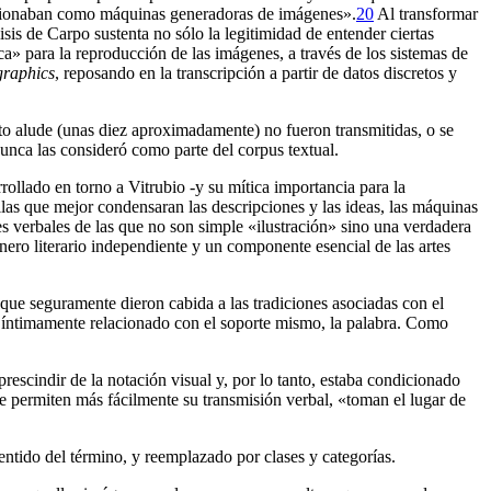
uncionaban como máquinas generadoras de imágenes».
20
Al transformar
isis de Carpo sustenta no sólo la legitimidad de entender ciertas
a» para la reproducción de las imágenes, a través de los sistemas de
graphics
, reposando en la transcripción a partir de datos discretos y
texto alude (unas diez aproximadamente) no fueron transmitidas, o se
nunca las consideró como parte del corpus textual.
rollado en torno a Vitrubio -y su mítica importancia para la
las que mejor condensaran las descripciones y las ideas, las máquinas
nes verbales de las que no son simple «ilustración» sino una verdadera
género literario independiente y un componente esencial de las artes
 que seguramente dieron cabida a las tradiciones asociadas con el
aba íntimamente relacionado con el soporte mismo, la palabra. Como
rescindir de la notación visual y, por lo tanto, estaba condicionado
ue permiten más fácilmente su transmisión verbal, «toman el lugar de
sentido del término, y reemplazado por clases y categorías.