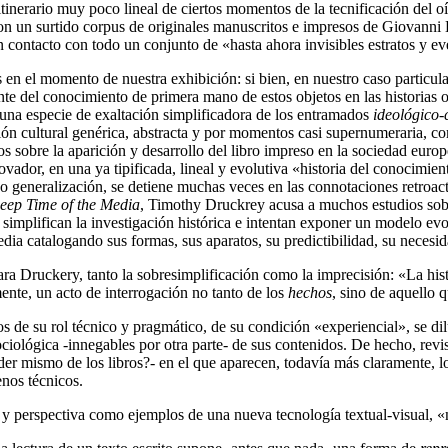
tinerario muy poco lineal de ciertos momentos de la tecnificación del oír
on un surtido corpus de originales manuscritos e impresos de Giovanni 
en contacto con todo un conjunto de «hasta ahora invisibles estratos y ev
 en el momento de nuestra exhibición: si bien, en nuestro caso partic
nte del conocimiento de primera mano de estos objetos en las historias 
 una especie de exaltación simplificadora de los entramados
ideológico-
ión cultural genérica, abstracta y por momentos casi supernumeraria, co
ios sobre la aparición y desarrollo del libro impreso en la sociedad eur
novador, en una ya tipificada, lineal y evolutiva «historia del conocimi
 generalización, se detiene muchas veces en las connotaciones retroacti
eep Time of the Media
, Timothy Druckrey acusa a muchos estudios sob
e simplifican la investigación histórica e intentan exponer un modelo ev
dia catalogando sus formas, sus aparatos, su predictibilidad, su necesi
ra Druckery, tanto la sobresimplificación como la imprecisión: «La his
ente, un acto de interrogación no tanto de los
hechos
, sino de aquello 
s de su rol técnico y pragmático, de su condición «experiencial», se dil
sociológica -innegables por otra parte- de sus contenidos. De hecho, re
poder mismo de los libros?- en el que aparecen, todavía más claramente, 
enos técnicos.
o y perspectiva como ejemplos de una nueva tecnología textual-visual, 