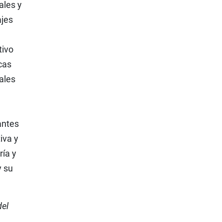
ales y
ajes
tivo
cas
ales
antes
iva y
ría y
y su
del