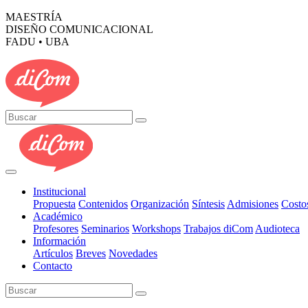
MAESTRÍA
DISEÑO COMUNICACIONAL
FADU • UBA
Institucional
Propuesta
Contenidos
Organización
Síntesis
Admisiones
Costo
Académico
Profesores
Seminarios
Workshops
Trabajos diCom
Audioteca
Información
Artículos
Breves
Novedades
Contacto