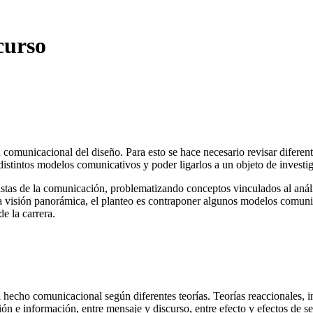
curso
n comunicacional del diseño. Para esto se hace necesario revisar difere
 distintos modelos comunicativos y poder ligarlos a un objeto de invest
istas de la comunicación, problematizando conceptos vinculados al anál
 una visión panorámica, el planteo es contraponer algunos modelos comuni
e la carrera.
 hecho comunicacional según diferentes teorías. Teorías reaccionales, 
ión e información, entre mensaje y discurso, entre efecto y efectos de se