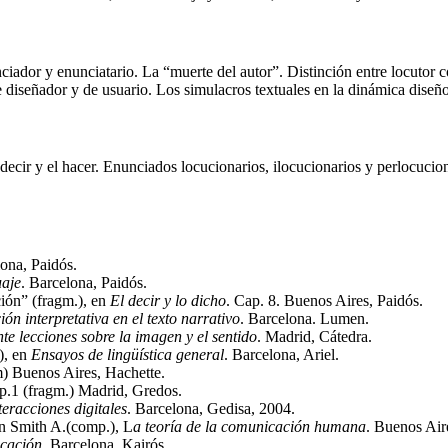
ciador y enunciatario. La “muerte del autor”. Distinción entre locutor
diseñador y de usuario. Los simulacros textuales en la dinámica diseño
decir y el hacer. Enunciados locucionarios, ilocucionarios y perlocucio
lona, Paidós.
uaje
. Barcelona, Paidós.
ión” (fragm.), en
El decir y lo dicho
. Cap. 8. Buenos Aires, Paidós.
ón interpretativa en el texto narrativo
. Barcelona. Lumen.
nte lecciones sobre la imagen y el sentido
. Madrid, Cátedra.
), en
Ensayos de lingüística general
. Barcelona, Ariel.
m) Buenos Aires, Hachette.
p.1 (fragm.) Madrid, Gredos.
teracciones digitales
. Barcelona, Gedisa, 2004.
 Smith A.(comp.), L
a teoría de la comunicación humana
. Buenos Air
cación
. Barcelona, Kairós.