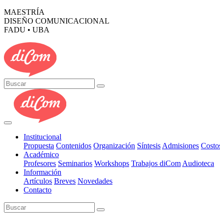
MAESTRÍA
DISEÑO COMUNICACIONAL
FADU • UBA
Institucional
Propuesta
Contenidos
Organización
Síntesis
Admisiones
Costo
Académico
Profesores
Seminarios
Workshops
Trabajos diCom
Audioteca
Información
Artículos
Breves
Novedades
Contacto