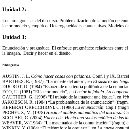
Unidad 2:
Los protagonistas del discurso. Problematizacion de la noción de enun
lector modelo y empírico. Heterogeneidades enunciativas. Modelos de 
Unidad 3:
Enunciación y pragmática. El enfoque pragmático: relaciones entre el 
la imagen. Decir y hacer en el diseño.
Bibliografía
AUSTIN, J. L.
Cómo hacer cosas con palabras
. Conf. I y IX. Barce
BARTHES, R. (1987) “La muerte del autor”, en
El susurro del leng
DUCROT, O. (1984) “Esbozo de una teoría polifónica de la enunciac
ECO, U. (1981) “El lector modelo”, en
Lector in fabula. La cooperaci
GAUTHIER, G. (1996) “El trabajo de la imagen: una lógica”, en
Vei
JAKOBSON, R. (1984) “La problemática de la enunciación” (fragm.
KERBRAT-ORECCHIONI, C. (1986)
La enunciación
. Cap 1 (frag
PECHEUX, M. (1978)
Hacia el análisis automático del discurso
. Ca
SCOLARI, C. (2004)
Hacer clic. Hacia una sociosemiótica de las in
WEAVER, W.(1984) “La matemática de la comunicación” (fragm) en
WINKIN, Y. (1984) “El telégrafo y la orquesta”, en
La nueva comuni