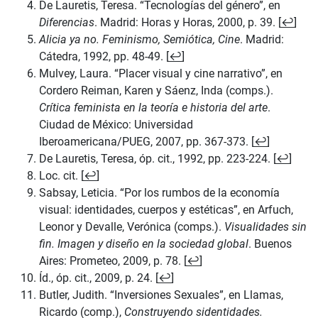
De Lauretis, Teresa. “Tecnologías del género”, en
Diferencias
. Madrid: Horas y Horas, 2000, p. 39. [
↩
]
Alicia ya no. Feminismo, Semiótica, Cine
. Madrid:
Cátedra, 1992, pp. 48-49. [
↩
]
Mulvey, Laura. “Placer visual y cine narrativo”, en
Cordero Reiman, Karen y Sáenz, Inda (comps.).
Crítica feminista en la teoría e historia del arte
.
Ciudad de México: Universidad
Iberoamericana/PUEG, 2007, pp. 367-373. [
↩
]
De Lauretis, Teresa, óp. cit., 1992, pp. 223-224. [
↩
]
Loc. cit. [
↩
]
Sabsay, Leticia. “Por los rumbos de la economía
visual: identidades, cuerpos y estéticas”, en Arfuch,
Leonor y Devalle, Verónica (comps.).
Visualidades sin
fin. Imagen y diseño en la sociedad global
. Buenos
Aires: Prometeo, 2009, p. 78. [
↩
]
Íd., óp. cit., 2009, p. 24. [
↩
]
Butler, Judith. “Inversiones Sexuales”, en Llamas,
Ricardo (comp.),
Construyendo sidentidades.