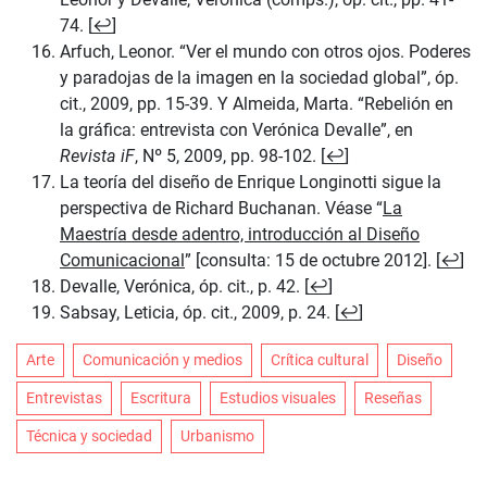
74. [
↩
]
Arfuch, Leonor. “Ver el mundo con otros ojos. Poderes
y paradojas de la imagen en la sociedad global”, óp.
cit., 2009, pp. 15-39. Y Almeida, Marta. “Rebelión en
la gráfica: entrevista con Verónica Devalle”, en
Revista iF
, Nº 5, 2009, pp. 98-102. [
↩
]
La teoría del diseño de Enrique Longinotti sigue la
perspectiva de Richard Buchanan. Véase “
La
Maestría desde adentro, introducción al Diseño
Comunicacional
” [consulta: 15 de octubre 2012]. [
↩
]
Devalle, Verónica, óp. cit., p. 42. [
↩
]
Sabsay, Leticia, óp. cit., 2009, p. 24. [
↩
]
Arte
Comunicación y medios
Crítica cultural
Diseño
Entrevistas
Escritura
Estudios visuales
Reseñas
Técnica y sociedad
Urbanismo