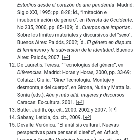
Estudios desde el corazón de una pandemia
. Madrid:
Siglo XXI, 1995; pp. 8-28; Íd., “Imitación e
insubordinación de género”, en
Revista de Occidente
,
No 235, 2000, pp. 85-109; Íd.,
Cuerpos que importan
.
Sobre los límites materiales y discursivos del “sexo”.
Buenos Aires: Paidós, 2002; Íd.,
El género en disputa.
El feminismo y la subversión de la identidad
. Buenos
Aires: Paidós, 2007. [
↩
]
De Lauretis, Teresa. “Tecnologías del género”, en
Diferencias.
Madrid: Horas y Horas, 2000, pp. 33-69;
Colaizzi, Giulia, “Cine/Tecnología. Montaje y
desmontaje del cuerpo”, en Girona, Nuria y Mattalía,
Sonia (eds.),
Aún y más allá: mujeres y discursos
.
Caracas: Ex-cultura, 2001. [
↩
]
Butler, Judith, óp. cit., 2000, 2002 y 2007. [
↩
]
Sabsay, Leticia, óp. cit., 2009. [
↩
]
Devalle, Verónica. “El análisis cultural. Nuevas
perspectivas para pensar el diseño”, en Arfuch,
Leonor y Devalle, Verónica (comps.), óp. cit., pp. 41-