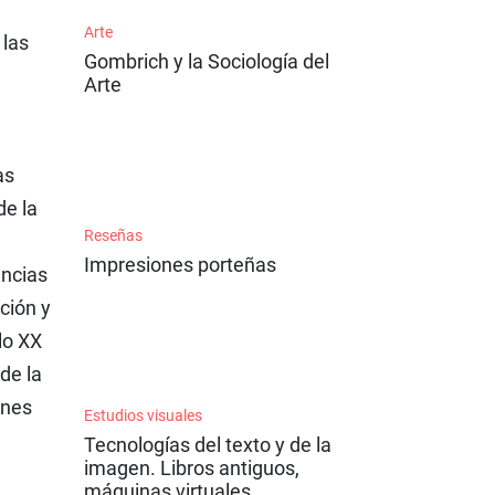
Arte
 las
Gombrich y la Sociología del
Arte
as
de la
Reseñas
Impresiones porteñas
encias
ción y
lo XX
de la
ones
Estudios visuales
Tecnologías del texto y de la
imagen. Libros antiguos,
máquinas virtuales