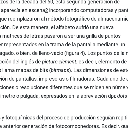
os de la década del 60, esta segunda generación de
aparecía en escena
2
incorporando computadoras y pant
 que reemplazaron al método fotográfico de almacenami
ación. De esta manera, el alfabeto sufrió una nueva
 matrices de letras pasaron a ser una grilla de puntos
er representados en la trama de la pantalla mediante un
gado, o bien, de lleno-vacío (figura 4). Los puntos de la 
cción del inglés de
picture element
, es decir, elemento de
s llama mapas de bits (
bitmaps
). Las dimensiones de est
ción de pantallas, impresoras o filmadoras. Cada uno de 
iciones o resoluciones diferentes que se miden en númer
ímetro o pulgada, expresados en la abreviación dpi:
dots
s y fotoquímicas del proceso de producción seguían repit
anterior generación de fotocomponedoras. Es decir, qu