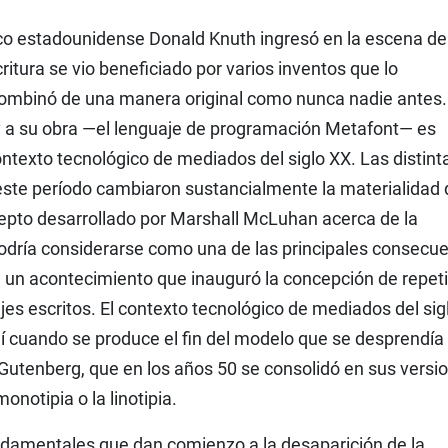
o estadounidense Donald Knuth ingresó en la escena de
itura se vio beneficiado por varios inventos que lo
 combinó de una manera original como nunca nadie antes.
 a su obra —el lenguaje de programación Metafont— es
ntexto tecnológico de mediados del siglo XX. Las distint
este período cambiaron sustancialmente la materialidad 
cepto desarrollado por Marshall McLuhan acerca de la
odría considerarse como una de las principales consecu
a, un acontecimiento que inauguró la concepción de repeti
es escritos. El contexto tecnológico de mediados del sig
í cuando se produce el fin del modelo que se desprendía 
Gutenberg, que en los años 50 se consolidó en sus versi
otipia o la linotipia.
ndamentales que dan comienzo a la desaparición de la