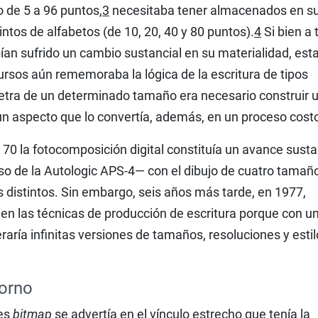
 de 5 a 96 puntos,
3
necesitaba tener almacenados en s
tos de alfabetos (de 10, 20, 40 y 80 puntos).
4
Si bien a 
bían sufrido un cambio sustancial en su materialidad, est
rsos aún rememoraba la lógica de la escritura de tipos
letra de un determinado tamaño era necesario construir 
un aspecto que lo convertía, además, en un proceso cost
70 la fotocomposición digital constituía un avance susta
o de la Autologic APS-4— con el dibujo de cuatro tamañ
 distintos. Sin embargo, seis años más tarde, en 1977,
 en las técnicas de producción de escritura porque con un
raría infinitas versiones de tamaños, resoluciones y estil
torno
res
bitmap
se advertía en el vínculo estrecho que tenía la