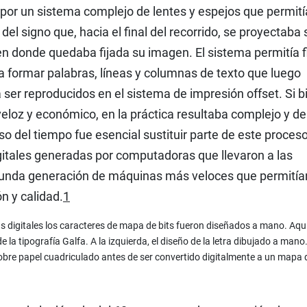
por un sistema complejo de lentes y espejos que permití
del signo que, hacia el final del recorrido, se proyectaba
en donde quedaba fijada su imagen. El sistema permitía fi
 formar palabras, líneas y columnas de texto que luego
 ser reproducidos en el sistema de impresión offset. Si b
 veloz y económico, en la práctica resultaba complejo y d
so del tiempo fue esencial sustituir parte de este proces
gitales generadas por computadoras que llevaron a las
unda generación de máquinas más veloces que permitía
n y calidad.
1
 digitales los caracteres de mapa de bits fueron diseñados a mano. Aqu
 la tipografía Galfa. A la izquierda, el diseño de la letra dibujado a mano.
obre papel cuadriculado antes de ser convertido digitalmente a un mapa d