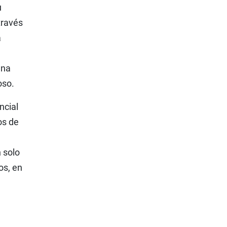
u
través
a
una
oso.
ncial
os de
 solo
os, en