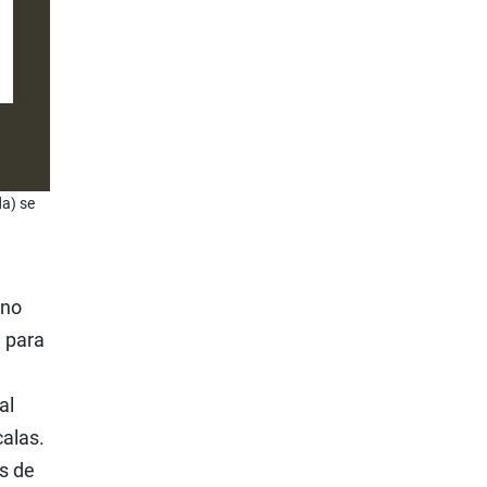
da) se
gno
e para
al
calas.
s de