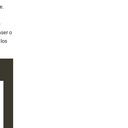
e.
e
áser o
 los