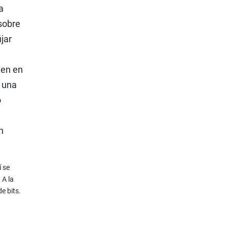
a
 sobre
jar
ien en
e una
o
n
í se
 A la
e bits.