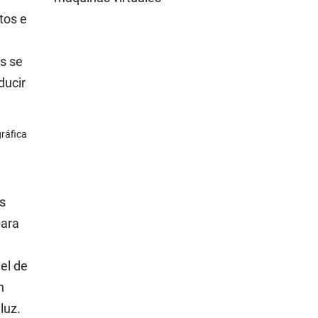
tos e
s se
ducir
ráfica
s
para
el de
n
luz.