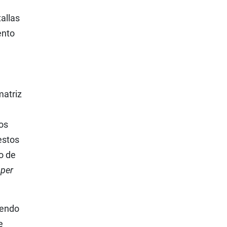
allas
ento
matriz
os
estos
o de
 per
iendo
e