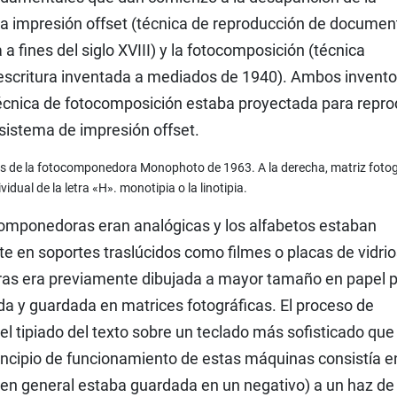
la impresión offset (técnica de reproducción de documen
 fines del siglo XVIII) y la fotocomposición (técnica
 escritura inventada a mediados de 1940). Ambos invento
cnica de fotocomposición estaba proyectada para repro
 sistema de impresión offset.
ces de la fotocomponedora Monophoto de 1963. A la derecha, matriz fotog
ividual de la letra «H». monotipia o la linotipia.
omponedoras eran analógicas y los alfabetos estaban
 en soportes traslúcidos como filmes o placas de vidrio
etras era previamente dibujada a mayor tamaño en papel 
ida y guardada en matrices fotográficas. El proceso de
tipiado del texto sobre un teclado más sofisticado que 
rincipio de funcionamiento de estas máquinas consistía e
en general estaba guardada en un negativo) a un haz de 