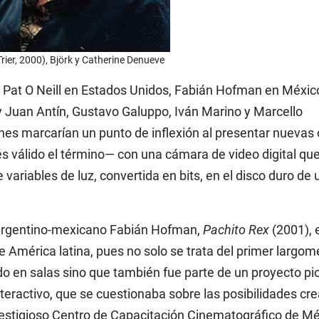
Trier, 2000), Björk y Catherine Denueve
y Pat O Neill en Estados Unidos, Fabián Hofman en Méxic
y Juan Antín, Gustavo Galuppo, Iván Marino y Marcello
nes marcarían un punto de inflexión al presentar nuevas
 es válido el término— con una cámara de video digital qu
 variables de luz, convertida en bits, en el disco duro de 
 argentino-mexicano Fabián Hofman,
Pachito Rex
(2001), 
de América latina, pues no solo se trata del primer largom
ado en salas sino que también fue parte de un proyecto pi
nteractivo, que se cuestionaba sobre las posibilidades cre
prestigioso Centro de Capacitación Cinematográfico de Mé