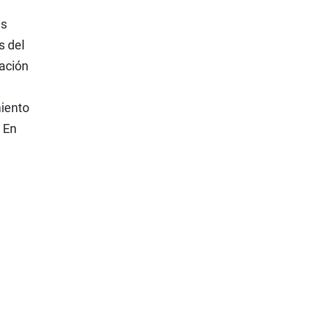
as
s del
tación
miento
. En