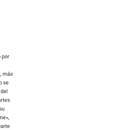
 por
s, más
o se
 del
artes
 su
ne»,
parte