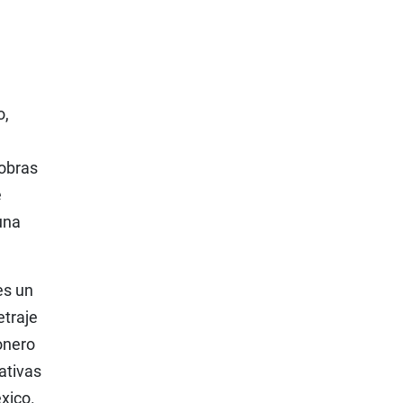
o,
 obras
e
una
es un
etraje
onero
ativas
xico.