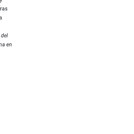
bras
a
 del
ina en