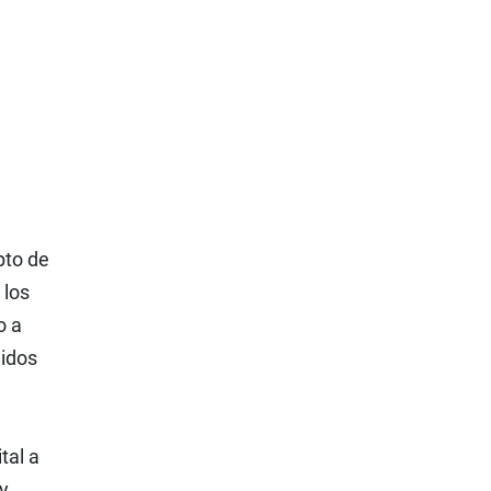
pto de
 los
o a
didos
tal a
y