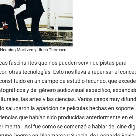
, Henning Moritzen y Ulrich Thomsen
cas fascinantes que nos pueden servir de pistas para
con otras tecnologías. Esto nos lleva a repensar el conce
 constituido en un campo de estudio fecundo, que excede
atográficos y del género audiovisual específico, expandid
lturales, las artes y las ciencias. Varios casos muy difun
do saludaron la aparición de películas hechas en soporte
eriencias que habían sido producidas anteriormente en el
erimental. Así fue como se comenzó a hablar del cine digi
el grupo Dogma en Dinamarca y Suecia, de Leonardo Favio 