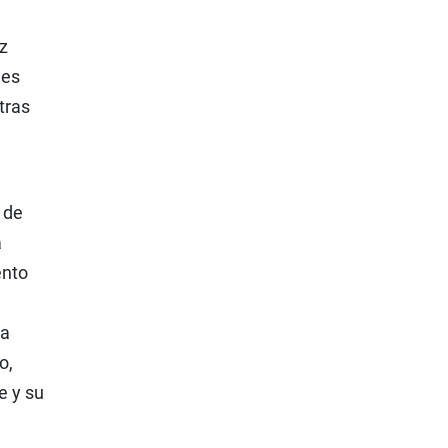
z
 es
tras
 de
a
ento
 a
o,
e y su