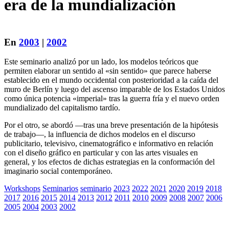
era de la mundialización
En
2003
|
2002
Este seminario analizó por un lado, los modelos teóricos que
permiten elaborar un sentido al «sin sentido» que parece haberse
establecido en el mundo occidental con posterioridad a la caída del
muro de Berlín y luego del ascenso imparable de los Estados Unidos
como única potencia «imperial» tras la guerra fría y el nuevo orden
mundializado del capitalismo tardío.
Por el otro, se abordó —tras una breve presentación de la hipótesis
de trabajo—, la influencia de dichos modelos en el discurso
publicitario, televisivo, cinematográfico e informativo en relación
con el diseño gráfico en particular y con las artes visuales en
general, y los efectos de dichas estrategias en la conformación del
imaginario social contemporáneo.
Workshops
Seminarios
seminario
2023
2022
2021
2020
2019
2018
2017
2016
2015
2014
2013
2012
2011
2010
2009
2008
2007
2006
2005
2004
2003
2002