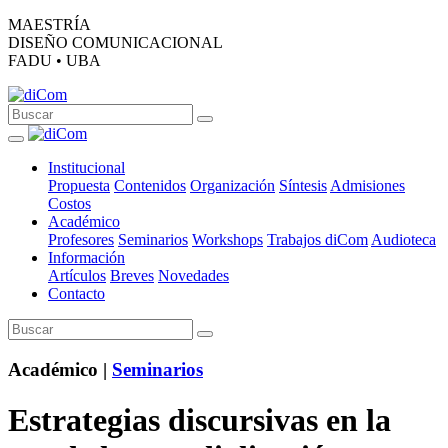
MAESTRÍA
DISEÑO COMUNICACIONAL
FADU • UBA
Institucional
Propuesta
Contenidos
Organización
Síntesis
Admisiones
Costos
Académico
Profesores
Seminarios
Workshops
Trabajos diCom
Audioteca
Información
Artículos
Breves
Novedades
Contacto
Académico |
Seminarios
Estrategias discursivas en la