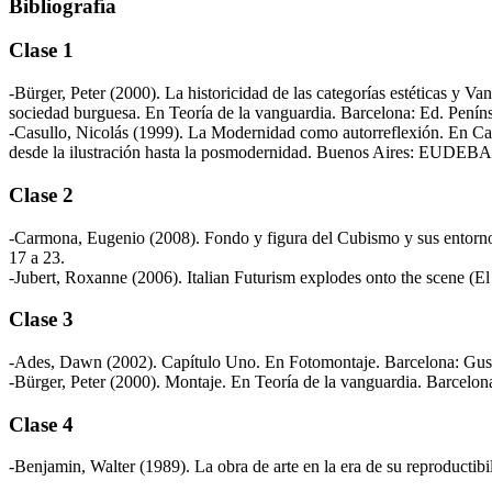
Bibliografía
Clase 1
-Bürger, Peter (2000). La historicidad de las categorías estéticas y Va
sociedad burguesa. En Teoría de la vanguardia. Barcelona: Ed. Peníns
-Casullo, Nicolás (1999). La Modernidad como autorreflexión. En Casu
desde la ilustración hasta la posmodernidad. Buenos Aires: EUDEBA.
Clase 2
-Carmona, Eugenio (2008). Fondo y figura del Cubismo y sus entorno
17 a 23.
-Jubert, Roxanne (2006). Italian Futurism explodes onto the scene (E
Clase 3
-Ades, Dawn (2002). Capítulo Uno. En Fotomontaje. Barcelona: Gusta
-Bürger, Peter (2000). Montaje. En Teoría de la vanguardia. Barcelon
Clase 4
-Benjamin, Walter (1989). La obra de arte en la era de su reproductib