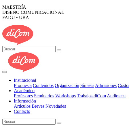
MAESTRÍA
DISEÑO COMUNICACIONAL
FADU • UBA
Institucional
Propuesta
Contenidos
Organización
Síntesis
Admisiones
Costo
Académico
Profesores
Seminarios
Workshops
Trabajos diCom
Audioteca
Información
Artículos
Breves
Novedades
Contacto