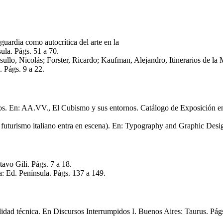
nguardia como autocrítica del arte en la
ula. Págs. 51 a 70.
llo, Nicolás; Forster, Ricardo; Kaufman, Alejandro, Itinerarios de la M
 Págs. 9 a 22.
s. En: AA.VV., El Cubismo y sus entornos. Catálogo de Exposición en 
l futurismo italiano entra en escena). En: Typography and Graphic Desi
vo Gili. Págs. 7 a 18.
a: Ed. Península. Págs. 137 a 149.
ilidad técnica. En Discursos Interrumpidos I. Buenos Aires: Taurus. Pág