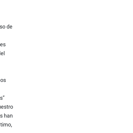
eso de
les
el
mos
s”
uestro
os han
ltimo,