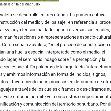
a en la orilla del Riachuelo
aleta se desarrolló en tres etapas. La primera estuvo
nstrucción del medio y del paisaje” en referencia al proc
aleza cuya tensión ha dado lugar a diversas sociedades,
, a manifestaciones o a representaciones espacio-cultura
. Como señala Zavaleta, “en el proceso de construcción d
an una huella espacial interpretada como el medio, el
undo lugar, el seminario indagó sobre “la percepción y la
ción espacial. En palabras de la arquitecta “interactua
s y emitimos información en forma de indicios, signos,
tos… favoreciendo unos procesos en detrimento de otro
enguajes a través de los cuales ciframos o des-ciframos n
o. Este enfoque permite ver cómo estos comportamient
lanificación y comunicación del territorio panurbano. Por ú