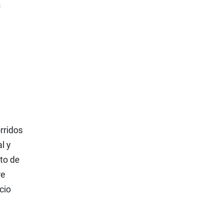
s
rridos
l y
cto de
re
cio