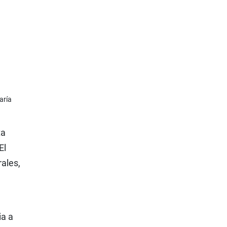
aría
ta
El
rales,
ia a