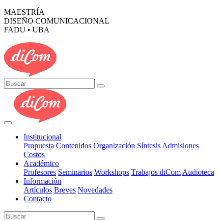
MAESTRÍA
DISEÑO COMUNICACIONAL
FADU • UBA
Institucional
Propuesta
Contenidos
Organización
Síntesis
Admisiones
Costos
Académico
Profesores
Seminarios
Workshops
Trabajos diCom
Audioteca
Información
Artículos
Breves
Novedades
Contacto