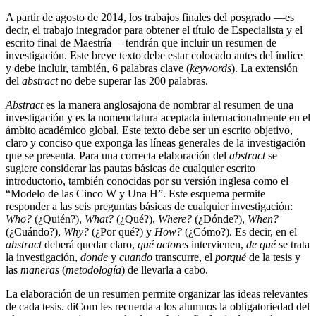
A partir de agosto de 2014, los trabajos finales del posgrado —es
decir, el trabajo integrador para obtener el título de Especialista y el
escrito final de Maestría— tendrán que incluir un resumen de
investigación. Este breve texto debe estar colocado antes del índice
y debe incluir, también, 6 palabras clave (
keywords
). La extensión
del
abstract
no debe superar las 200 palabras.
Abstract
es la manera anglosajona de nombrar al resumen de una
investigación y es la nomenclatura aceptada internacionalmente en el
ámbito académico global. Este texto debe ser un escrito objetivo,
claro y conciso que exponga las líneas generales de la investigación
que se presenta. Para una correcta elaboración del
abstract
se
sugiere considerar las pautas básicas de cualquier escrito
introductorio, también conocidas por su versión inglesa como el
“Modelo de las Cinco W y Una H”. Este esquema permite
responder a las seis preguntas básicas de cualquier investigación:
Who?
(¿Quién?),
What?
(¿Qué?),
Where?
(¿Dónde?),
When?
(¿Cuándo?),
Why?
(¿Por qué?) y
How?
(¿Cómo?). Es decir, en el
abstract
deberá quedar claro,
qué actores
intervienen,
de qué
se trata
la investigación,
donde
y
cuando
transcurre, el
porqué
de la tesis y
las
maneras
(
metodología
) de llevarla a cabo.
La elaboración de un resumen permite organizar las ideas relevantes
de cada tesis. diCom les recuerda a los alumnos la obligatoriedad del