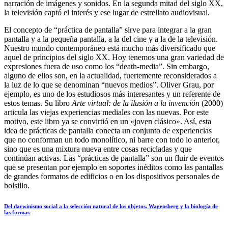
narración de imágenes y sonidos. En la segunda mitad del siglo XX,
la televisión captó el interés y ese lugar de estrellato audiovisual.
El concepto de “práctica de pantalla” sirve para integrar a la gran
pantalla y a la pequeña pantalla, a la del cine y a la de la televisión.
Nuestro mundo contemporáneo está mucho más diversificado que
aquel de principios del siglo XX. Hoy tenemos una gran variedad de
expresiones fuera de uso como los “death-media”. Sin embargo,
alguno de ellos son, en la actualidad, fuertemente reconsiderados a
la luz de lo que se denominan “nuevos medios”. Oliver Grau, por
ejemplo, es uno de los estudiosos más interesantes y un referente de
estos temas. Su libro
Arte virtual: de la ilusión a la invención
(2000)
articula las viejas experiencias mediales con las nuevas. Por este
motivo, este libro ya se convirtió en un «joven clásico». Así, esta
idea de prácticas de pantalla conecta un conjunto de experiencias
que no conforman un todo monolítico, ni barre con todo lo anterior,
sino que es una mixtura nueva entre cosas recicladas y que
continúan activas. Las “prácticas de pantalla” son un fluir de eventos
que se presentan por ejemplo en soportes inéditos como las pantallas
de grandes formatos de edificios o en los dispositivos personales de
bolsillo.
Del darwinismo social a la selección natural de los objetos. Wagensberg y la biología de
las formas