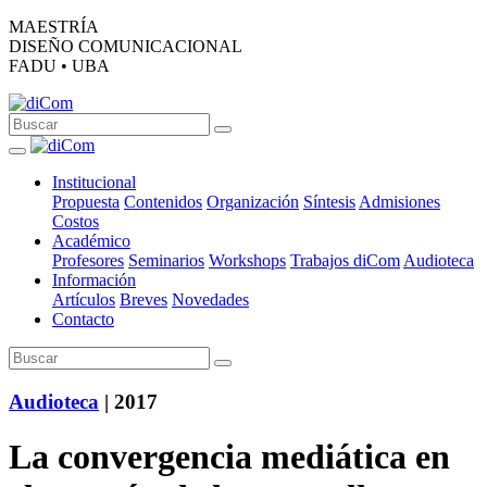
MAESTRÍA
DISEÑO COMUNICACIONAL
FADU • UBA
Institucional
Propuesta
Contenidos
Organización
Síntesis
Admisiones
Costos
Académico
Profesores
Seminarios
Workshops
Trabajos diCom
Audioteca
Información
Artículos
Breves
Novedades
Contacto
Audioteca
| 2017
La convergencia mediática en