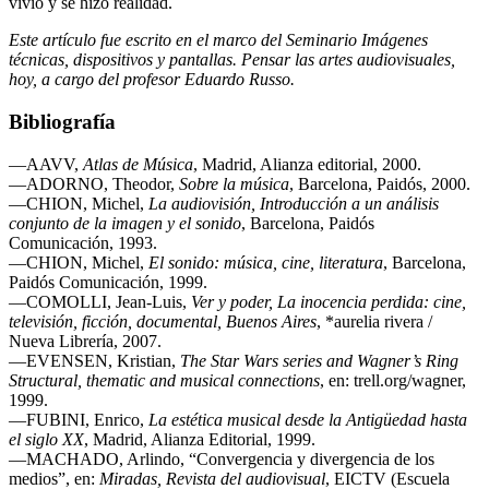
vivió y se hizo realidad.
Este artículo fue escrito en el marco del Seminario Imágenes
técnicas, dispositivos y pantallas. Pensar las artes audiovisuales,
hoy, a cargo del profesor Eduardo Russo.
Bibliografía
—AAVV,
Atlas de Música
, Madrid, Alianza editorial, 2000.
—ADORNO, Theodor,
Sobre la música
, Barcelona, Paidós, 2000.
—CHION, Michel,
La audiovisión, Introducción a un análisis
conjunto de la imagen y el
sonido
, Barcelona, Paidós
Comunicación, 1993.
—CHION, Michel,
El sonido: música, cine, literatura
, Barcelona,
Paidós Comunicación, 1999.
—COMOLLI, Jean-Luis,
Ver y poder, La inocencia perdida: cine,
televisión, ficción, documental,
Buenos Aires
, *aurelia rivera /
Nueva Librería, 2007.
—EVENSEN, Kristian,
The Star Wars series and Wagner’s Ring
Structural, thematic and
musical connections
, en: trell.org/wagner,
1999.
—FUBINI, Enrico,
La estética musical desde la Antigüedad hasta
el siglo XX
, Madrid, Alianza Editorial, 1999.
—MACHADO, Arlindo, “Convergencia y divergencia de los
medios”, en:
Miradas,
Revista del audiovisual
, EICTV (Escuela