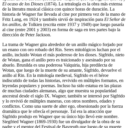
El ocaso de los Dioses
(1874). La tetralogía es la obra más extensa
de la literatra musical clásica con quince horas de duración. La
historia de Wagner fue llevada al cine por pirmera vez de la mano de
Fritz Lang, en 1924 y también sirvió de inspiración para
El Señor de
los anillos
, de Tolkien (escrita entre 1937 y 1949) que luego pasaría
al cine (entre 2001 y 2003) en forma de saga en tres partes bajo la
dirección de Peter Jackson.
La trama de Wagner gira alrededor de un anillo mágico forjado por
un enano con oro robado del Rin. Seres mitológicos luchan por el
anillo, incluido Wotan el más poderoso de los dioses. Sigfrido, nieto
de Wotan, gana el anillo pero es traicionado y asesinado por su
abuelo. Brunilda es una poderosa Valquiria, hija predilecta de
Wotan, que luego de la muerte de su amante, Sigfrido, devuelve el
anillo al Rin. En la mitología medieval, Sigfrido es el héroe
indiscutido de todas las historias, revivido en múltiples formatos, en
leyendas populares y poemas. Incluso ha sido estatua en las plazas
de muchas ciudades alemanas, algo que muestra su popularidad
ancestral desde el siglo IX. Wagner, también se interesó por Sigfrido
y lo revivió de múltiples maneras, con otros nombres, edades y
conflictos. Como una suerte de alter ego, obsesionado por la fuerza
dramática que le ofrecía el personaje. Tal era la atracción que
Sigfrido produjo en Wagner que su único hijo llevó este nombre.
Siegfried Wagner (1869-1930) fue un divulgador de la obra de su
padre y el mentor del Festival de Bayreuth que luego de su muerte