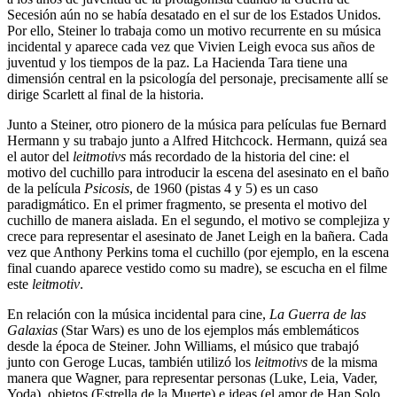
Secesión aún no se había desatado en el sur de los Estados Unidos.
Por ello, Steiner lo trabaja como un motivo recurrente en su música
incidental y aparece cada vez que Vivien Leigh evoca sus años de
juventud y los tiempos de la paz. La Hacienda Tara tiene una
dimensión central en la psicología del personaje, precisamente allí se
dirige Scarlett al final de la historia.
Junto a Steiner, otro pionero de la música para películas fue Bernard
Hermann y su trabajo junto a Alfred Hitchcock. Hermann, quizá sea
el autor del
leitmotivs
más recordado de la historia del cine: el
motivo del cuchillo para introducir la escena del asesinato en el baño
de la película
Psicosis
, de 1960 (pistas 4 y 5) es un caso
paradigmático. En el primer fragmento, se presenta el motivo del
cuchillo de manera aislada. En el segundo, el motivo se complejiza y
crece para representar el asesinato de Janet Leigh en la bañera. Cada
vez que Anthony Perkins toma el cuchillo (por ejemplo, en la escena
final cuando aparece vestido como su madre), se escucha en el filme
este
leitmotiv
.
En relación con la música incidental para cine,
La Guerra de las
Galaxias
(Star Wars) es uno de los ejemplos más emblemáticos
desde la época de Steiner. John Williams, el músico que trabajó
junto con Geroge Lucas, también utilizó los
leitmotivs
de la misma
manera que Wagner, para representar personas (Luke, Leia, Vader,
Yoda), objetos (Estrella de la Muerte) e ideas (el amor de Han Solo