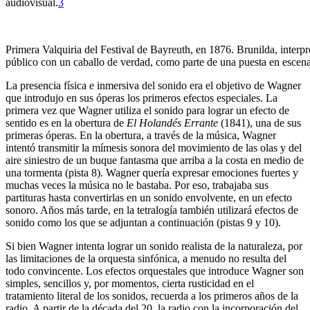
audiovisual.
3
Primera Valquiria del Festival de Bayreuth, en 1876. Brunilda, interp
público con un caballo de verdad, como parte de una puesta en escena de
La presencia física e inmersiva del sonido era el objetivo de Wagner
que introdujo en sus óperas los primeros efectos especiales. La
primera vez que Wagner utiliza el sonido para lograr un efecto de
sentido es en la obertura de
El Holandés Errante
(1841), una de sus
primeras óperas. En la obertura, a través de la música, Wagner
intentó transmitir la mímesis sonora del movimiento de las olas y del
aire siniestro de un buque fantasma que arriba a la costa en medio de
una tormenta (pista 8). Wagner quería expresar emociones fuertes y
muchas veces la música no le bastaba. Por eso, trabajaba sus
partituras hasta convertirlas en un sonido envolvente, en un efecto
sonoro. Años más tarde, en la tetralogía también utilizará efectos de
sonido como los que se adjuntan a continuación (pistas 9 y 10).
Si bien Wagner intenta lograr un sonido realista de la naturaleza, por
las limitaciones de la orquesta sinfónica, a menudo no resulta del
todo convincente. Los efectos orquestales que introduce Wagner son
simples, sencillos y, por momentos, cierta rusticidad en el
tratamiento literal de los sonidos, recuerda a los primeros años de la
radio. A partir de la década del 20, la radio con la incorporación del