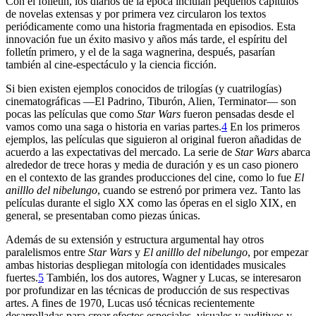
Con el folletín, los diarios de la época incluían pequeños capítulos
de novelas extensas y por primera vez circularon los textos
periódicamente como una historia fragmentada en episodios. Esta
innovación fue un éxito masivo y años más tarde, el espíritu del
folletín primero, y el de la saga wagnerina, después, pasarían
también al cine-espectáculo y la ciencia ficción.
Si bien existen ejemplos conocidos de trilogías (y cuatrilogías)
cinematográficas —El Padrino, Tiburón, Alien, Terminator— son
pocas las películas que como
Star Wars
fueron pensadas desde el
vamos como una saga o historia en varias partes.
4
En los primeros
ejemplos, las películas que siguieron al original fueron añadidas de
acuerdo a las expectativas del mercado. La serie de
Star Wars
abarca
alrededor de trece horas y media de duración y es un caso pionero
en el contexto de las grandes producciones del cine, como lo fue
El
anilllo del nibelungo
, cuando se estrenó por primera vez. Tanto las
películas durante el siglo XX como las óperas en el siglo XIX, en
general, se presentaban como piezas únicas.
Además de su extensión y estructura argumental hay otros
paralelismos entre
Star Wars
y
El anilllo del nibelungo
, por empezar
ambas historias despliegan mitología con identidades musicales
fuertes.
5
También, los dos autores, Wagner y Lucas, se interesaron
por profundizar en las técnicas de producción de sus respectivas
artes. A fines de 1970, Lucas usó técnicas recientemente
desarrolladas para crear efectos especiales, visuales y auditivos y