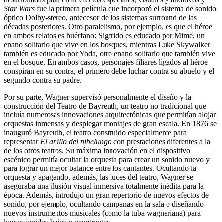
Star Wars
fue la primera película que incorporó el sistema de sonido
óptico Dolby-stereo, antecesor de los sistemas surround de las
décadas posteriores. Otro paralelismo, por ejemplo, es que el héroe
en ambos relatos es huérfano: Sigfrido es educado por Mime, un
enano solitario que vive en los bosques, mientras Luke Skywalker
también es educado por Yoda, otro enano solitario que también vive
en el bosque. En ambos casos, personajes filiares ligados al héroe
conspiran en su contra, el primero debe luchar contra su abuelo y el
segundo contra su padre.
Por su parte, Wagner supervisó personalmente el diseño y la
construcción del Teatro de Bayreuth, un teatro no tradicional que
incluía numerosas innovaciones arquitectónicas que permitían alojar
orquestas inmensas y desplegar montajes de gran escala. En 1876 se
inauguró Bayreuth, el teatro construido especialmente para
representar
El anillo del nibelungo
con prestaciones diferentes a la
de los otros teatros. Su máxima innovación en el dispositivo
escénico permitía ocultar la orquesta para crear un sonido nuevo y
para lograr un mejor balance entre los cantantes. Ocultando la
orquesta y apagando, además, las luces del teatro, Wagner se
aseguraba una ilusión visual inmersiva totalmente inédita para la
época. Además, introdujo un gran repertorio de nuevos efectos de
sonido, por ejemplo, ocultando campanas en la sala o diseñando
nuevos instrumentos musicales (como la tuba wagneriana) para
lograr sonidos bajos y penetrantes.