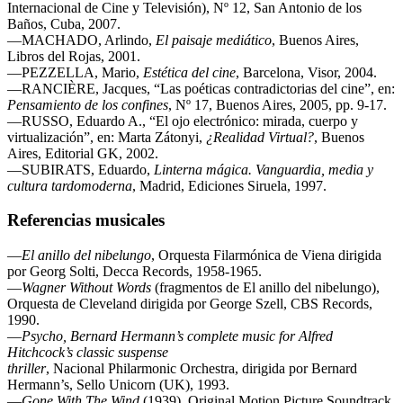
Internacional de Cine y Televisión), Nº 12, San Antonio de los
Baños, Cuba, 2007.
—MACHADO, Arlindo,
El paisaje mediático
, Buenos Aires,
Libros del Rojas, 2001.
—PEZZELLA, Mario,
Estética del cine
, Barcelona, Visor, 2004.
—RANCIÈRE, Jacques, “Las poéticas contradictorias del cine”, en:
Pensamiento de los
confines
, Nº 17, Buenos Aires, 2005, pp. 9-17.
—RUSSO, Eduardo A., “El ojo electrónico: mirada, cuerpo y
virtualización”, en: Marta Zátonyi,
¿Realidad Virtual?
, Buenos
Aires, Editorial GK, 2002.
—SUBIRATS, Eduardo,
Linterna mágica. Vanguardia, media y
cultura tardomoderna
, Madrid, Ediciones Siruela, 1997.
Referencias musicales
—
El anillo del nibelungo
, Orquesta Filarmónica de Viena dirigida
por Georg Solti, Decca Records, 1958-1965.
—
Wagner Without Words
(fragmentos de El anillo del nibelungo),
Orquesta de Cleveland dirigida por George Szell, CBS Records,
1990.
—
Psycho, Bernard Hermann’s complete music for Alfred
Hitchcock’s classic suspense
thriller
, Nacional Philarmonic Orchestra, dirigida por Bernard
Hermann’s, Sello Unicorn (UK), 1993.
—
Gone With The Wind
(1939), Original Motion Picture Soundtrack