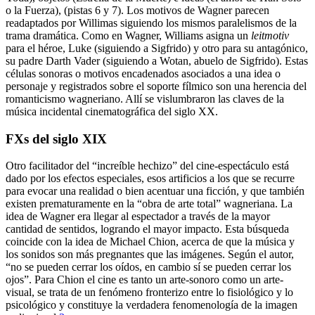
o la Fuerza), (pistas 6 y 7). Los motivos de Wagner parecen
readaptados por Willimas siguiendo los mismos paralelismos de la
trama dramática. Como en Wagner, Williams asigna un
leitmotiv
para el héroe, Luke (siguiendo a Sigfrido) y otro para su antagónico,
su padre Darth Vader (siguiendo a Wotan, abuelo de Sigfrido). Estas
células sonoras o motivos encadenados asociados a una idea o
personaje y registrados sobre el soporte fílmico son una herencia del
romanticismo wagneriano. Allí se vislumbraron las claves de la
música incidental cinematográfica del siglo XX.
FXs del siglo XIX
Otro facilitador del “increíble hechizo” del cine-espectáculo está
dado por los efectos especiales, esos artificios a los que se recurre
para evocar una realidad o bien acentuar una ficción, y que también
existen prematuramente en la “obra de arte total” wagneriana. La
idea de Wagner era llegar al espectador a través de la mayor
cantidad de sentidos, logrando el mayor impacto. Esta búsqueda
coincide con la idea de Michael Chion, acerca de que la música y
los sonidos son más pregnantes que las imágenes. Según el autor,
“no se pueden cerrar los oídos, en cambio sí se pueden cerrar los
ojos”. Para Chion el cine es tanto un arte-sonoro como un arte-
visual, se trata de un fenómeno fronterizo entre lo fisiológico y lo
psicológico y constituye la verdadera fenomenología de la imagen