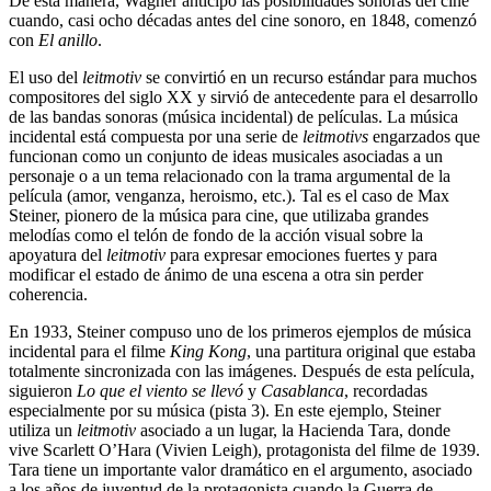
De esta manera, Wagner anticipó las posibilidades sonoras del cine
cuando, casi ocho décadas antes del cine sonoro, en 1848, comenzó
con
El anillo
.
El uso del
leitmotiv
se convirtió en un recurso estándar para muchos
compositores del siglo XX y sirvió de antecedente para el desarrollo
de las bandas sonoras (música incidental) de películas. La música
incidental está compuesta por una serie de
leitmotivs
engarzados que
funcionan como un conjunto de ideas musicales asociadas a un
personaje o a un tema relacionado con la trama argumental de la
película (amor, venganza, heroismo, etc.). Tal es el caso de Max
Steiner, pionero de la música para cine, que utilizaba grandes
melodías como el telón de fondo de la acción visual sobre la
apoyatura del
leitmotiv
para expresar emociones fuertes y para
modificar el estado de ánimo de una escena a otra sin perder
coherencia.
En 1933, Steiner compuso uno de los primeros ejemplos de música
incidental para el filme
King Kong
, una partitura original que estaba
totalmente sincronizada con las imágenes. Después de esta película,
siguieron
Lo que el viento se llevó
y
Casablanca
, recordadas
especialmente por su música (pista 3). En este ejemplo, Steiner
utiliza un
leitmotiv
asociado a un lugar, la Hacienda Tara, donde
vive Scarlett O’Hara (Vivien Leigh), protagonista del filme de 1939.
Tara tiene un importante valor dramático en el argumento, asociado
a los años de juventud de la protagonista cuando la Guerra de