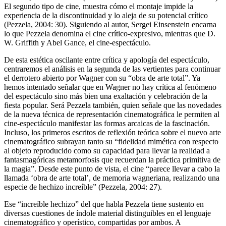
El segundo tipo de cine, muestra cómo el montaje impide la
experiencia de la discontinuidad y lo aleja de su potencial crítico
(Pezzela, 2004: 30). Siguiendo al autor, Sergei Einsenstein encarna
lo que Pezzela denomina el cine crítico-expresivo, mientras que D.
W. Griffith y Abel Gance, el cine-espectáculo.
De esta estética oscilante entre crítica y apología del espectáculo,
centraremos el análisis en la segunda de las vertientes para continuar
el derrotero abierto por Wagner con su “obra de arte total”. Ya
hemos intentado señalar que en Wagner no hay crítica al fenómeno
del espectáculo sino más bien una exaltación y celebración de la
fiesta popular. Será Pezzela también, quien señale que las novedades
de la nueva técnica de representación cinematográfica le permiten al
cine-espectáculo manifestar las formas arcaicas de la fascinación.
Incluso, los primeros escritos de reflexión teórica sobre el nuevo arte
cinematográfico subrayan tanto su “fidelidad mimética con respecto
al objeto reproducido como su capacidad para llevar la realidad a
fantasmagóricas metamorfosis que recuerdan la práctica primitiva de
la magia”. Desde este punto de vista, el cine “parece llevar a cabo la
llamada ‘obra de arte total’, de memoria wagneriana, realizando una
especie de hechizo increíble” (Pezzela, 2004: 27).
Ese “increíble hechizo” del que habla Pezzela tiene sustento en
diversas cuestiones de índole material distinguibles en el lenguaje
cinematográfico y operístico, compartidas por ambos. A