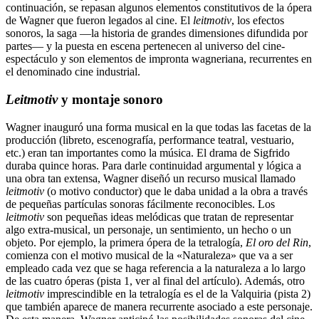
continuación, se repasan algunos elementos constitutivos de la ópera
de Wagner que fueron legados al cine. El
leitmotiv
, los efectos
sonoros, la saga —la historia de grandes dimensiones difundida por
partes— y la puesta en escena pertenecen al universo del cine-
espectáculo y son elementos de impronta wagneriana, recurrentes en
el denominado cine industrial.
Leitmotiv
y montaje sonoro
Wagner inauguró una forma musical en la que todas las facetas de la
producción (libreto, escenografía, performance teatral, vestuario,
etc.) eran tan importantes como la música. El drama de Sigfrido
duraba quince horas. Para darle continuidad argumental y lógica a
una obra tan extensa, Wagner diseñó un recurso musical llamado
leitmotiv
(o motivo conductor) que le daba unidad a la obra a través
de pequeñas partículas sonoras fácilmente reconocibles. Los
leitmotiv
son pequeñas ideas melódicas que tratan de representar
algo extra-musical, un personaje, un sentimiento, un hecho o un
objeto. Por ejemplo, la primera ópera de la tetralogía,
El oro del Rin
,
comienza con el motivo musical de la «Naturaleza» que va a ser
empleado cada vez que se haga referencia a la naturaleza a lo largo
de las cuatro óperas (pista 1, ver al final del artículo). Además, otro
leitmotiv
imprescindible en la tetralogía es el de la Valquiria (pista 2)
que también aparece de manera recurrente asociado a este personaje.