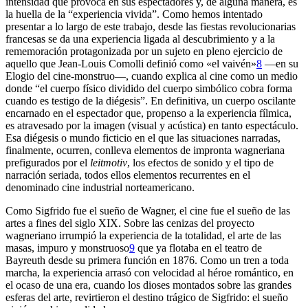
intensidad que provoca en sus espectadores y, de alguna manera, es
la huella de la “experiencia vivida”. Como hemos intentado
presentar a lo largo de este trabajo, desde las fiestas revolucionarias
francesas se da una experiencia ligada al descubrimiento y a la
rememoración protagonizada por un sujeto en pleno ejercicio de
aquello que Jean-Louis Comolli definió como «el vaivén»
8
—en su
Elogio del cine-monstruo—, cuando explica al cine como un medio
donde “el cuerpo físico dividido del cuerpo simbólico cobra forma
cuando es testigo de la diégesis”. En definitiva, un cuerpo oscilante
encarnado en el espectador que, propenso a la experiencia fílmica,
es atravesado por la imagen (visual y acústica) en tanto espectáculo.
Esa diégesis o mundo ficticio en el que las situaciones narradas,
finalmente, ocurren, conlleva elementos de impronta wagneriana
prefigurados por el
leitmotiv
, los efectos de sonido y el tipo de
narración seriada, todos ellos elementos recurrentes en el
denominado cine industrial norteamericano.
Como Sigfrido fue el sueño de Wagner, el cine fue el sueño de las
artes a fines del siglo XIX. Sobre las cenizas del proyecto
wagneriano irrumpió la experiencia de la totalidad, el arte de las
masas, impuro y monstruoso
9
que ya flotaba en el teatro de
Bayreuth desde su primera función en 1876. Como un tren a toda
marcha, la experiencia arrasó con velocidad al héroe romántico, en
el ocaso de una era, cuando los dioses montados sobre las grandes
esferas del arte, revirtieron el destino trágico de Sigfrido: el sueño