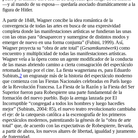
—y al mando de su esposa— quedaría asociado dramáticamente a la
figura de Hitler.
A partir de 1848, Wagner concibe la idea romántica de la
convergencia de todas las artes en busca de una expresividad
completa donde las manifestaciones artísticas se fundieran las unas
con las otras para “desaparecer y sumergirse de distintos modos y
emerger de nuevo en una forma conjunta” (Fubini, 1999). Así,
Wagner proyecta su “obra de arte total” (
Gesamtkunstwerk
) como
encuentro y multiplicidad de todas las manifestaciones artísticas.
Wagner veía a la ópera como un agente modificador de la conducta
de las masas abriendo camino a cierta consagración del espectáculo
retomada luego por el cine. La fiesta wagneriana es, para Eduardo
Subirats,
2
un engranaje más de la historia del espectáculo moderno
que comienza con las Fiestas Nacionales celebradas en París luego
de la Revolución Francesa. La Fiesta de la Razón y la Fiesta del Ser
Superior fueron para Robespierre una parte fundamental de la
formación del nuevo pueblo. Bajo la arenga lanzada por El
Incorruptible “congregad a todos los hombres y luego hacedles
mejor” (Subirats, 2004: 85), el nuevo teatro revolucionario cambiaba
el eje: de la catequesis católica a la escenografía de los primeros
espectáculos modernos, patentizando la génesis de la “obra de arte
total” que, de acuerdo con las expectativas de Robespierre, llevaría,
a partir de ahora, los nuevos altares de libertad, igualdad y juramento
de fraternidad.