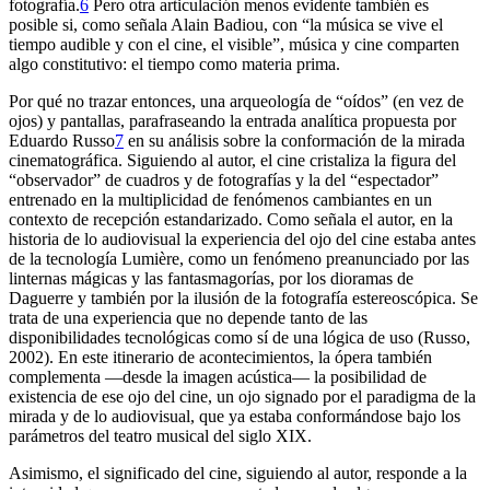
fotografía.
6
Pero otra articulación menos evidente también es
posible si, como señala Alain Badiou, con “la música se vive el
tiempo audible y con el cine, el visible”, música y cine comparten
algo constitutivo: el tiempo como materia prima.
Por qué no trazar entonces, una arqueología de “oídos” (en vez de
ojos) y pantallas, parafraseando la entrada analítica propuesta por
Eduardo Russo
7
en su análisis sobre la conformación de la mirada
cinematográfica. Siguiendo al autor, el cine cristaliza la figura del
“observador” de cuadros y de fotografías y la del “espectador”
entrenado en la multiplicidad de fenómenos cambiantes en un
contexto de recepción estandarizado. Como señala el autor, en la
historia de lo audiovisual la experiencia del ojo del cine estaba antes
de la tecnología Lumière, como un fenómeno preanunciado por las
linternas mágicas y las fantasmagorías, por los dioramas de
Daguerre y también por la ilusión de la fotografía estereoscópica. Se
trata de una experiencia que no depende tanto de las
disponibilidades tecnológicas como sí de una lógica de uso (Russo,
2002). En este itinerario de acontecimientos, la ópera también
complementa —desde la imagen acústica— la posibilidad de
existencia de ese ojo del cine, un ojo signado por el paradigma de la
mirada y de lo audiovisual, que ya estaba conformándose bajo los
parámetros del teatro musical del siglo XIX.
Asimismo, el significado del cine, siguiendo al autor, responde a la