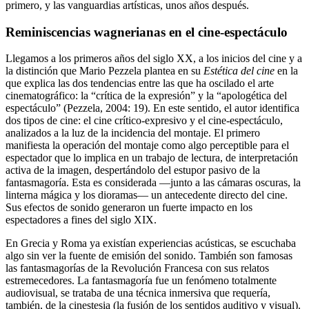
primero, y las vanguardias artísticas, unos años después.
Reminiscencias wagnerianas en el cine-espectáculo
Llegamos a los primeros años del siglo XX, a los inicios del cine y a
la distinción que Mario Pezzela plantea en su
Estética del cine
en la
que explica las dos tendencias entre las que ha oscilado el arte
cinematográfico: la “crítica de la expresión” y la “apologética del
espectáculo” (Pezzela, 2004: 19). En este sentido, el autor identifica
dos tipos de cine: el cine crítico-expresivo y el cine-espectáculo,
analizados a la luz de la incidencia del montaje. El primero
manifiesta la operación del montaje como algo perceptible para el
espectador que lo implica en un trabajo de lectura, de interpretación
activa de la imagen, despertándolo del estupor pasivo de la
fantasmagoría. Esta es considerada —junto a las cámaras oscuras, la
linterna mágica y los dioramas— un antecedente directo del cine.
Sus efectos de sonido generaron un fuerte impacto en los
espectadores a fines del siglo XIX.
En Grecia y Roma ya existían experiencias acústicas, se escuchaba
algo sin ver la fuente de emisión del sonido. También son famosas
las fantasmagorías de la Revolución Francesa con sus relatos
estremecedores. La fantasmagoría fue un fenómeno totalmente
audiovisual, se trataba de una técnica inmersiva que requería,
también, de la cinestesia (la fusión de los sentidos auditivo y visual).