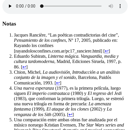
Notas
Jacques Rancière, “Las poéticas contradictorias del cine”,
Pensamiento de los confines
, Nº 17, 2005, publicado en:
Rayando los confines
[rayandolosconfines.com.ar/pc17_ranciere.html] [
↩
]
Eduardo Subirats,
Linterna mágica. Vanguardia, media y
cultura tardomoderna
, Madrid, Ediciones Siruela, 1997, p.
86. [
↩
]
Chion, Michel,
La audiovisión, Introducción a un análisis
conjunto de la imagen y el sonido
, Barcelona, Paidós
Comunicación, 1993. [
↩
]
Una nueva esperanza
(1977), es la primera película, luego
siguen
El imperio contraataca
(1980) y
El regreso del Jedi
(1983), que conforman la primera trilogía. Luego, se estrenó
una nueva trilogía en forma de precuela:
La amenaza
fantasma
(1999),
El ataque de los clones
(2002) y
La
venganza de los Sith
(2005). [
↩
]
Una comparación entre ambas obras fue analizada por el
músico noruego Kristian Evensen,
The Star Wars series and