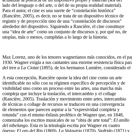
lado del lenguaje o del arte, o del de su propia realidad material).
Para el autor, el cine es una suerte de “constelación histórica”
(Rancière, 2005), es decir, no se trata de un dispositivo técnico de
registro y de proyección sino de una “constelación de discursos”
alrededor del dispositivo. Siguiendo a Rancière, el cine constituye
una “idea de arte” como un conjunto de discursos y, por qué no, de
utopías, más o menos, cumplidas a lo largo de la historia.
Max Lorenz, uno de los tenores wagnerianos más conocidos, en el pap
1930. Wagner exigía a sus cantantes una enorme resistencia física par
del tren a La Ciotat
(1895), de los hermanos Lumière, considerado el pr
A esta concepción, Rancière opone la idea del cine como un arte
identificable no sólo con su régimen específico de percepción y de
visibilidad sino como un proceso entre las artes, una marcha más
compleja que incluye la traslación, el intercambio y el collage
(Rancière, 2005). Traslación y movimiento entre artes, intercambio
de técnicas o collage de recursos se traducen en una convergencia
de elementos que parecen aspirar a la “expresividad completa y
rotunda” con el mismo énfasis profético de Wagner que, en 1848,
comenzaba los escritos musicales de su “obra de arte total”:
El anillo
del nibelungo
. Esta es la tetralogía escrita por Wagner en cuatro
óperas:
El oro del Rin
(1869),
La Valquiria
(1870),
Sigfrido
(1871) y