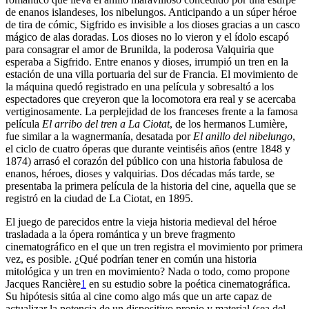
de enanos islandeses, los nibelungos. Anticipando a un súper héroe
de tira de cómic, Sigfrido es invisible a los dioses gracias a un casco
mágico de alas doradas. Los dioses no lo vieron y el ídolo escapó
para consagrar el amor de Brunilda, la poderosa Valquiria que
esperaba a Sigfrido. Entre enanos y dioses, irrumpió un tren en la
estación de una villa portuaria del sur de Francia. El movimiento de
la máquina quedó registrado en una película y sobresaltó a los
espectadores que creyeron que la locomotora era real y se acercaba
vertiginosamente. La perplejidad de los franceses frente a la famosa
película
El arribo del tren a La Ciotat
, de los hermanos Lumière,
fue similar a la wagnermanía, desatada por
El anillo del nibelungo
,
el ciclo de cuatro óperas que durante veintiséis años (entre 1848 y
1874) arrasó el corazón del público con una historia fabulosa de
enanos, héroes, dioses y valquirias. Dos décadas más tarde, se
presentaba la primera película de la historia del cine, aquella que se
registró en la ciudad de La Ciotat, en 1895.
El juego de parecidos entre la vieja historia medieval del héroe
trasladada a la ópera romántica y un breve fragmento
cinematográfico en el que un tren registra el movimiento por primera
vez, es posible. ¿Qué podrían tener en común una historia
mitológica y un tren en movimiento? Nada o todo, como propone
Jacques Rancière
1
en su estudio sobre la poética cinematográfica.
Su hipótesis sitúa al cine como algo más que un arte capaz de
actualizar la potencia de un dispositivo propio y material (sea del