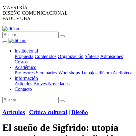
MAESTRÍA
DISEÑO COMUNICACIONAL
FADU • UBA
Institucional
Propuesta
Contenidos
Organización
Síntesis
Admisiones
Costos
Académico
Profesores
Seminarios
Workshops
Trabajos diCom
Audioteca
Información
Artículos
Breves
Novedades
Contacto
Artículos
|
Crítica cultural
|
Diseño
El sueño de Sigfrido: utopía