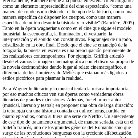
Precisamente, Rancière define a la puesta en escena cinematográfica
como un elemento imprescindible del cine espectáculo, “como una
manera de condensar o distender el tiempo de la historia, como una
manera específica de disponer los cuerpos, como una manera
específica de unir o desunir la historia y lo visible” (Rancière, 2005).
Tanto en la ópera wagneriana como en el cine que sigue el modelo
industrial, la escenografía, la iluminación, el vestuario, la
interpretación y el sonido son constitutivos. Engranajes de un todo,
cristalizado en la obra final. Desde que el cine se emancipó de la
fotografía, la puesta en escena es una preocupación permanente de
los realizadores contemporáneos. Por ejemplo, Griffith articuló
desde el vamos la imagen cinematográfica con el discurso propio de
la novela decimonónica dando lugar al relato cinematográfico, a
diferencia de los Lumière y de Méliès que estaban más ligados a
estilos pictóricos para plasmar la realidad.
Para Wagner lo literario y lo musical tenían la misma importancia,
por eso muchos críticos ven sus óperas como verdaderas obras
literarias de grandes extensiones. Además, fue el primer autor
(musical, literario y teatral) en proponer una obra de larga duración:
la tetralogía era una historia contada en quince horas, partida en
cuatro episodios, como si fuera una serie de Netflix. Un antecedente
de este tipo de tratamiento argumental, de manera seriada, está en el
folletín francés, uno de los grandes géneros del Romanticismo que
surge de las revoluciones burguesas con la creciente alfabetización.